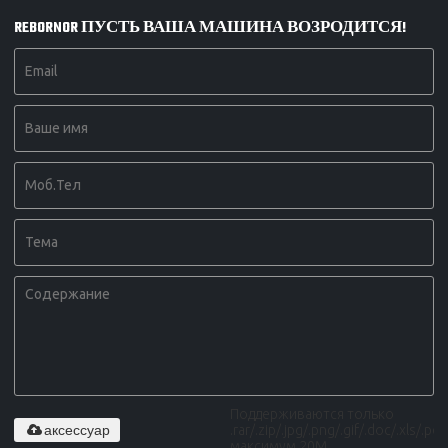
REBORNOR ПУСТЬ ВАША МАШИНА ВОЗРОДИТСЯ!
Поддерживаются только
аксессуар
.rar/.zip/.jpg/.png/.gif/.doc/.xls/.pdf,
максимум 20M