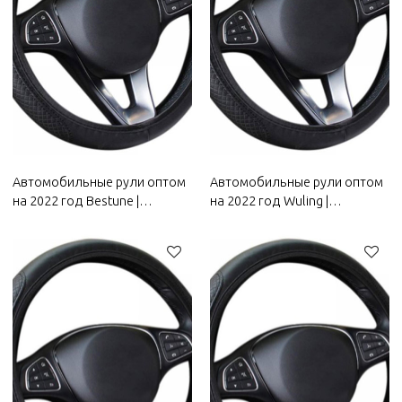
Автомобильные рули оптом
Автомобильные рули оптом
на 2022 год Bestune |
на 2022 год Wuling |
Противоскользящие и
Противоскользящие и
устойчивые к поту, легко
устойчивые к поту, легко
регулируются, хороший
регулируются, хороший
комфорт | Автозапчасти для
комфорт | Автозапчасти для
кузова Bestune
кузова Wuling