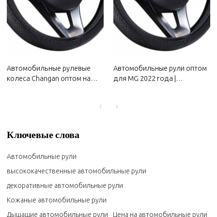
Автомобильные рулевые
Автомобильные рули оптом
колеса Changan оптом на
для MG 2022 года |
2022 год |
Противоскользящие и
Противоскользящие и
устойчивые к поту, легко
устойчивые к поту, легко
регулируются, хороший
регулируются, хороший
комфорт | Автозапчасти для
комфорт | Автозапчасти для
MG
Ключевые слова
кузова Changan
Автомобильные рули
высококачественные автомобильные рули
декоративные автомобильные рули
Кожаные автомобильные рули
Дышащие автомобильные рули
Цена на автомобильные рули