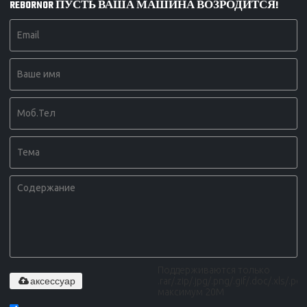
REBORNOR ПУСТЬ ВАША МАШИНА ВОЗРОДИТСЯ!
Поддерживаются только
аксессуар
.rar/.zip/.jpg/.png/.gif/.doc/.xls/.pdf,
максимум 20M