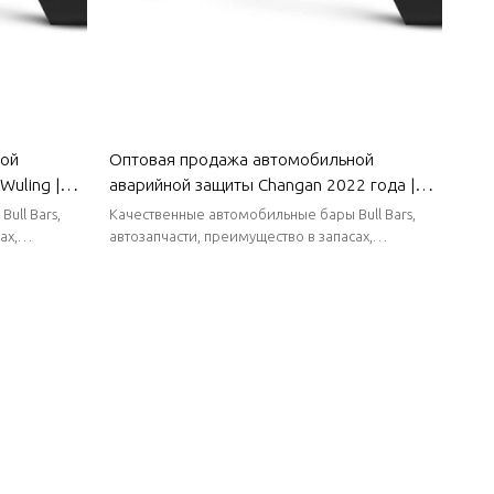
ной
Оптовая продажа автомобильной
Wuling |
аварийной защиты Changan 2022 года |
и
Легкий, устойчивый к коррозии и
ull Bars,
Качественные автомобильные бары Bull Bars,
я кузова
жаростойкий | Автозапчасти Changan
ах,
автозапчасти, преимущество в запасах,
ки поставки.
стабильные поставки, короткие сроки поставки.