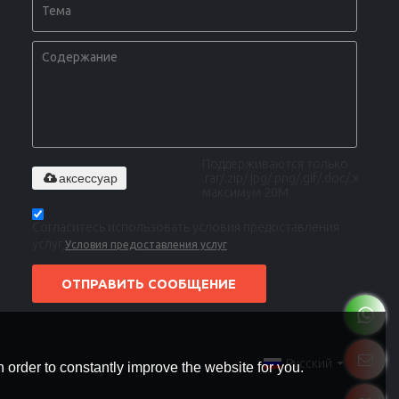
Поддерживаются только
аксессуар
.rar/.zip/.jpg/.png/.gif/.doc/.xls/.pdf,
максимум 20M
Согласитесь использовать условия предоставления
услуг,
Условия предоставления услуг
ОТПРАВИТЬ СООБЩЕНИЕ
Русский
 order to constantly improve the website for you.