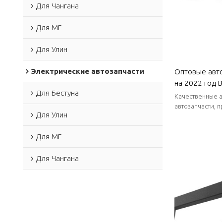
Для Чангана
Для МГ
Для Улин
Электрические автозапчасти
Оптовые авт
на 2022 год B
Для Бестуна
к коррозии и
Качественные а
для Bestune
автозапчасти, 
Для Улин
стабильные пос
Для МГ
Для Чангана