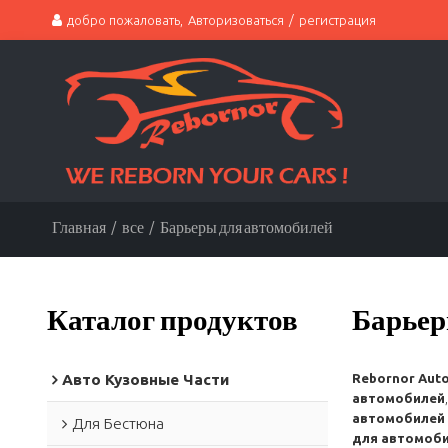
добро пожаловать,
Авторизоваться
/
регистрация
Главная
/
все
/
Барьеры для автомобилей
Каталог продуктов
Барьер
Авто Кузовные Части
Rebornor Auto
автомобилей
автомобилей
Для Бестюна
для автомоб