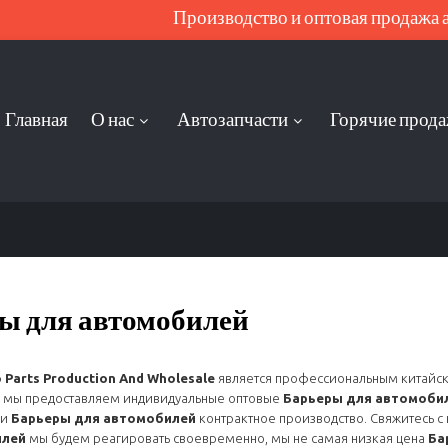
Производство и оптовая продажа ав
Главная
О нас
Автозапчасти
Горячие прод
ы для автомобилей
 Parts Production And Wholesale
является профессиональным китайс
, мы предоставляем индивидуальные оптовые
Барьеры для автомоби
и
Барьеры для автомобилей
контрактное производство. Свяжитесь с
илей
мы будем реагировать своевременно, мы не самая низкая цена
Ба