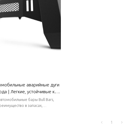
омобильные аварийные дуги
да | Легкие, устойчивые к
аростойкие | Авто кузовные
втомобильные бары Bull Bars,
MG
преимущество в запасах,
тавки, короткие сроки поставки.
1