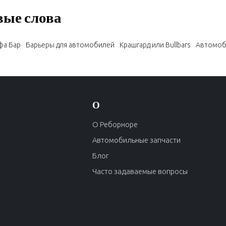
ые слова
фа Бар
Барьеры для автомобилей
Крашгард или Bullbars
Автомоб
О
О Реборноре
Автомобильные запчасти
Блог
Часто задаваемые вопросы