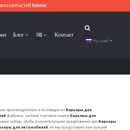
тозапчастей Rebornor
ажи
Блог
FAQ
Контакт
Русский
ким производителем и поставщиком
Барьеры для
лей
фабрики, частные торговые марки
Барьеры для
 нами сейчас, чтобы получить лучшее предложение для
Барьеры
рьеры для автомобилей
, но мы предоставим вам лучший