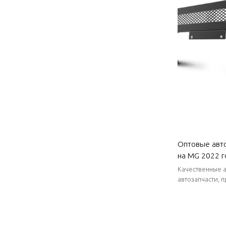
Оптовые авт
на MG 2022 го
коррозии и ж
Качественные а
детали для 
автозапчасти, 
стабильные пос