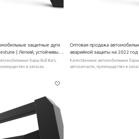
омобильные защитные дуги
Оптовая продажа автомобиль
estune | Легкий, устойчивый
аварийной защиты на 2022 год 
 жаростойкий | Автозапчасти
Легкий, устойчивый к коррозии 
втомобильные бары Bull Bars,
Качественные автомобильные бары B
жаростойкий | Автозапчасти дл
преимущество в запасах,
автозапчасти, преимущество в запас
тавки, короткие сроки поставки.
стабильные поставки, короткие сро
Wuling