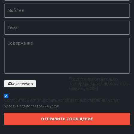
Поддерживаются только
аксессуар
.rar/.zip/.jpg/.png/.gif/.doc/.xls/.pdf,
максимум 20M
Согласитесь использовать условия предоставления услуг,
Условия предоставления услуг
ОТПРАВИТЬ СООБЩЕНИЕ