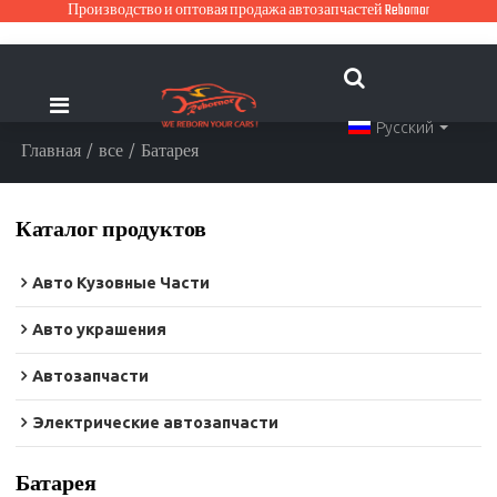
Производство и оптовая продажа автозапчастей Rebornor
Русский
Главная
/
все
/
Батарея
Каталог продуктов
Авто Кузовные Части
Авто украшения
Автозапчасти
Электрические автозапчасти
Батарея