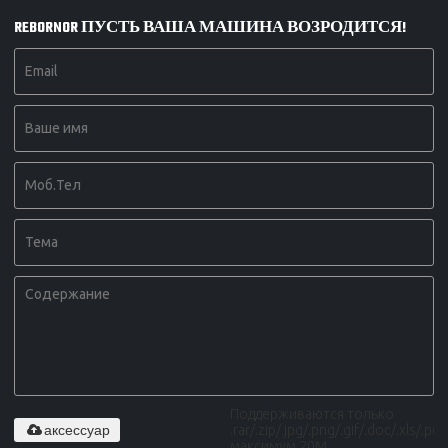
REBORNOR ПУСТЬ ВАША МАШИНА ВОЗРОДИТСЯ!
Поддерживаются только
аксессуар
.rar/.zip/.jpg/.png/.gif/.doc/.xls/.pdf,
максимум 20M