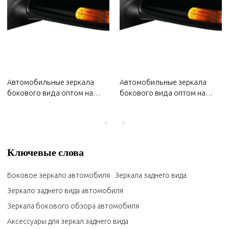
Автомобильные зеркала
Автомобильные зеркала
бокового вида оптом на
бокового вида оптом на
2022 год Changan | Высокая
2022 год MG | Высокая
прозрачность, стойкость к
прозрачность, стойкость к
истиранию, устойчивость к
истиранию, устойчивость к
ультрафиолетовому
ультрафиолетовому
излучению | Автозапчасти
излучению | Авто кузовные
Ключевые слова
для кузова Changan
детали для MG
Боковое зеркало автомобиля
Зеркала заднего вида
Зеркало заднего вида автомобиля
Зеркала бокового обзора автомобиля
Аксессуары для зеркал заднего вида