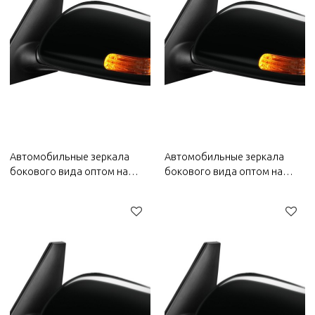
Автомобильные зеркала
Автомобильные зеркала
бокового вида оптом на
бокового вида оптом на
2022 год Bestune | Высокая
2022 год Wuling | Высокая
прозрачность, стойкость к
прозрачность, стойкость к
истиранию, устойчивость к
истиранию, устойчивость к
ультрафиолетовому
ультрафиолетовому
излучению | Автозапчасти
излучению | Автозапчасти
для Bestune
для кузова Wuling