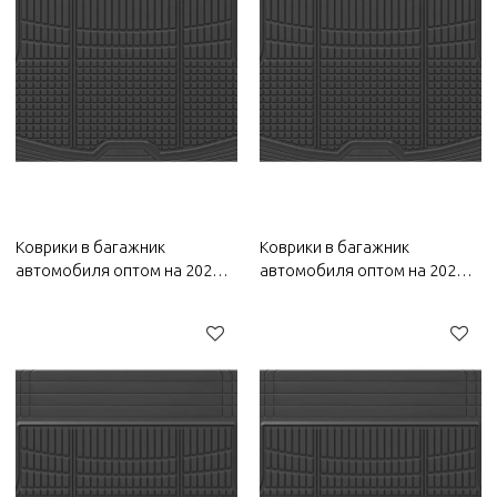
Коврики в багажник
Коврики в багажник
автомобиля оптом на 2022
автомобиля оптом на 2022
год Bestune | Прочный
год Wuling | Прочный
материал,
материал,
водонепроницаемый и
водонепроницаемый и
солнцезащитный, легко
солнцезащитный, легко
чистится | Автозапчасти для
чистится | Автозапчасти для
Bestune
Wuling