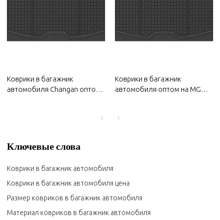
Коврики в багажник
Коврики в багажник
автомобиля Changan оптом
автомобиля оптом на MG
на 2022 год | Прочный
2022 | Прочный материал,
материал,
водонепроницаемый и
водонепроницаемый и
солнцезащитный, легко
солнцезащитный, легко
чистится | Кузовные детали
чистится | Кузовные детали
для MG
Ключевые слова
для Changan
Коврики в багажник автомобиля
Коврики в багажник автомобиля цена
Размер ковриков в багажник автомобиля
Материал ковриков в багажник автомобиля