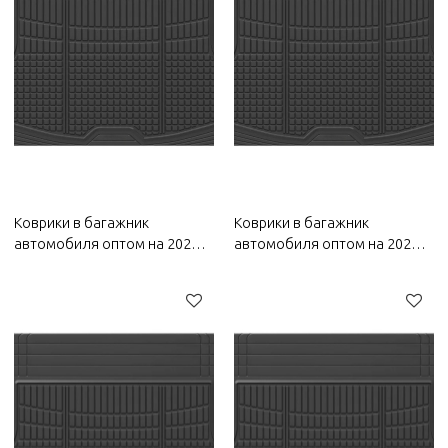
Коврики в багажник
Коврики в багажник
автомобиля оптом на 2022
автомобиля оптом на 2022
год Bestune | Прочный
год Wuling | Прочный
материал,
материал,
водонепроницаемый и
водонепроницаемый и
солнцезащитный, легко
солнцезащитный, легко
чистится | Автозапчасти для
чистится | Автозапчасти для
Bestune
Wuling