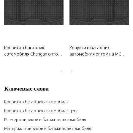
Коврики в багажник
Коврики в багажник
автомобиля Changan оптом
автомобиля оптом на MG
на 2022 год | Прочный
2022 | Прочный материал,
материал,
водонепроницаемый и
водонепроницаемый и
солнцезащитный, легко
солнцезащитный, легко
чистится | Кузовные детали
чистится | Кузовные детали
для MG
Ключевые слова
для Changan
Коврики в багажник автомобиля
Коврики в багажник автомобиля цена
Размер ковриков в багажник автомобиля
Материал ковриков в багажник автомобиля