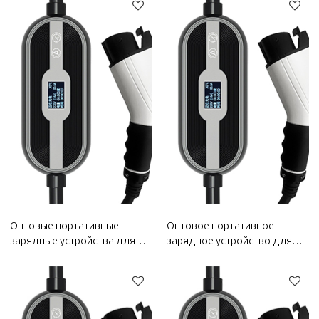
Оптовые портативные
Оптовое портативное
зарядные устройства для
зарядное устройство для
электромобилей Bestune на
электромобиля на 2022 год
2022 год | Маленькие и
WuLing | Маленькое и
портативные, безопасные и
портативное, безопасное и
надежные | Автозапчасти
надежное | Автозапчасти
для кузовов Bestune
для кузова WuLing