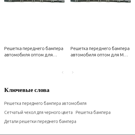
Решетка переднего бампера
Решетка переднего бампера
автомобиля оптом для
автомобиля оптом для MG
Changan 2022 года |
2022 года | устойчивая к
устойчивая к коррозии,
коррозии, износу и высоким
износу и высоким
температурам | Кузовные
температурам | Кузовные
детали для MG
детали для Changan
Ключевые слова
Решетка переднего бампера автомобиля
Сетчатый чехол для черного цвета
Решетка бампера
Детали решетки переднего бампера