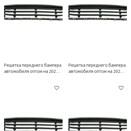
Решетка переднего бампера
Решетка переднего бампера
автомобиля оптом на 2022
автомобиля оптом на 2022
год Bestune|
год Wuling|
коррозионностойкая,
коррозионностойкая,
износостойкая и устойчивая
износостойкая и устойчивая
к высоким температурам|
к высоким температурам|
Автозапчасти для кузова
Автозапчасти кузова для
для Bestune
Wuling