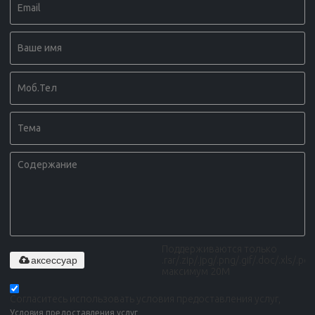
Поддерживаются только
аксессуар
.rar/.zip/.jpg/.png/.gif/.doc/.xls/.pdf,
максимум 20M
Согласитесь использовать условия предоставления услуг,
Условия предоставления услуг