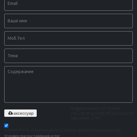
Поддерживаются только
аксессуар
.rar/.zip/.jpg/.png/.gif/.doc/.xls/.pdf,
максимум 20M
Согласитесь использовать условия предоставления услуг,
Условия предоставления услуг