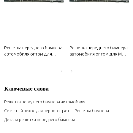
Решетка переднего бампера
Решетка переднего бампера
автомобиля оптом для
автомобиля оптом для MG
Changan 2022 года |
2022 года | устойчивая к
устойчивая к коррозии,
коррозии, износу и высоким
износу и высоким
температурам | Кузовные
температурам | Кузовные
детали для MG
детали для Changan
Ключевые слова
Решетка переднего бампера автомобиля
Сетчатый чехол для черного цвета
Решетка бампера
Детали решетки переднего бампера