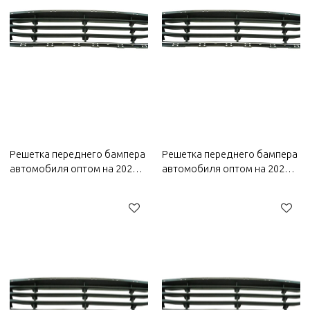
Решетка переднего бампера
Решетка переднего бампера
автомобиля оптом на 2022
автомобиля оптом на 2022
год Bestune|
год Wuling|
коррозионностойкая,
коррозионностойкая,
износостойкая и устойчивая
износостойкая и устойчивая
к высоким температурам|
к высоким температурам|
Автозапчасти для кузова
Автозапчасти кузова для
для Bestune
Wuling