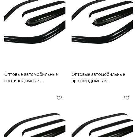
Оптовые автомобильные
Оптовые автомобильные
противодымные
противодымные
дефлекторы окон на 2022
дефлекторы для окон на
год Bestune |
2022 год Wuling |
Водонепроницаемые,
Водонепроницаемые,
износостойкие, устойчивые к
износостойкие, устойчивые к
ультрафиолетовому
ультрафиолетовому
излучению | Автозапчасти
излучению | Автозапчасти
для Bestune
для кузова Wuling