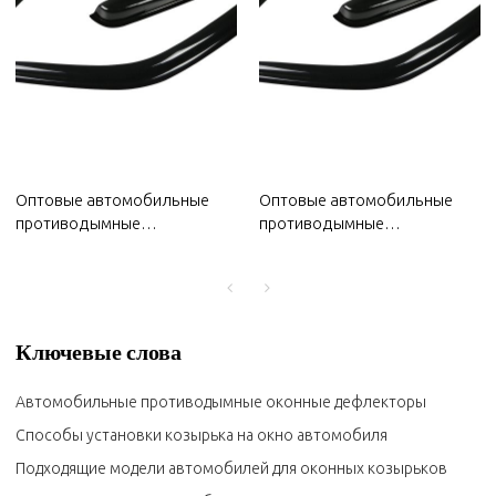
Оптовые автомобильные
Оптовые автомобильные
противодымные
противодымные
дефлекторы для окон
дефлекторы для MG 2022
Changan 2022 года |
года | Водонепроницаемые,
Водонепроницаемые,
износостойкие, устойчивые к
износостойкие, устойчивые к
ультрафиолетовому
ультрафиолетовому
излучению | Автозапчасти
Ключевые слова
излучению | Кузовные
для MG
детали для Changan
Автомобильные противодымные оконные дефлекторы
Способы установки козырька на окно автомобиля
Подходящие модели автомобилей для оконных козырьков