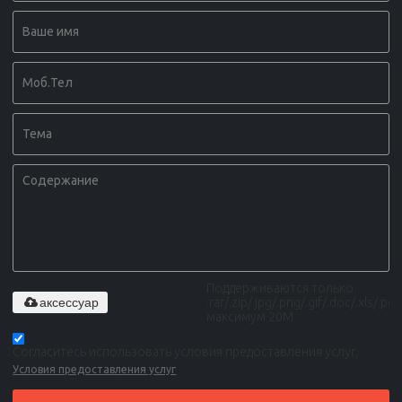
Поддерживаются только
аксессуар
.rar/.zip/.jpg/.png/.gif/.doc/.xls/.pdf,
максимум 20M
Согласитесь использовать условия предоставления услуг,
Условия предоставления услуг