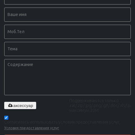
Поддерживаются только
аксессуар
.rar/.zip/.jpg/.png/.gif/.doc/.xls/.pdf,
максимум 20M
Согласитесь использовать условия предоставления услуг,
Условия предоставления услуг