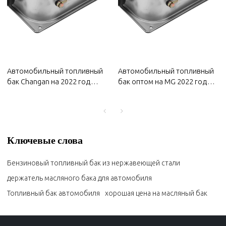
Автомобильный топливный
Автомобильный топливный
бак Changan на 2022 год
бак оптом на MG 2022 года |
оптом |
Водонепроницаемость и
Водонепроницаемость и
защита от коррозии,
защита от коррозии,
долговечность и простота
долговечность и простота
замены | Авто кузовные
замены | Автозапчасти для
детали для MG
Ключевые слова
кузова Changan
Бензиновый топливный бак из нержавеющей стали
держатель масляного бака для автомобиля
Топливный бак автомобиля
хорошая цена на масляный бак