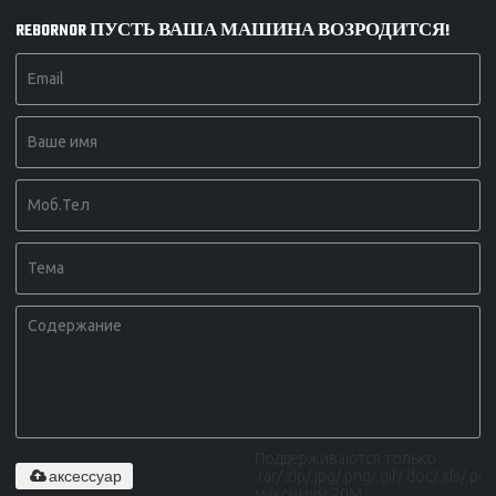
REBORNOR ПУСТЬ ВАША МАШИНА ВОЗРОДИТСЯ!
Поддерживаются только
аксессуар
.rar/.zip/.jpg/.png/.gif/.doc/.xls/.pdf,
максимум 20M