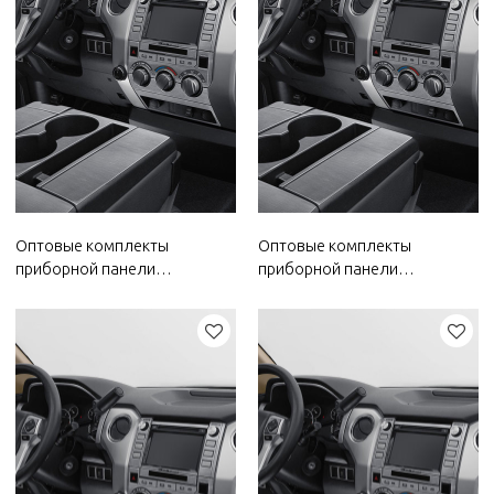
Оптовые комплекты
Оптовые комплекты
приборной панели
приборной панели
автомобиля на 2022 год
автомобиля на 2022 год
Bestune | Водо- и
Wuling | Водо- и
пыленепроницаемые,
пыленепроницаемые,
термостойкие | Автозапчасти
термостойкие | Автозапчасти
для кузова Bestune
для кузова Wuling