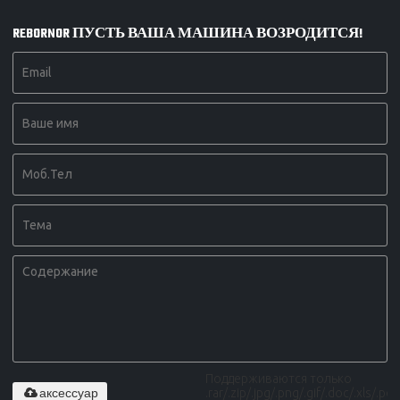
REBORNOR ПУСТЬ ВАША МАШИНА ВОЗРОДИТСЯ!
Поддерживаются только
аксессуар
.rar/.zip/.jpg/.png/.gif/.doc/.xls/.pdf,