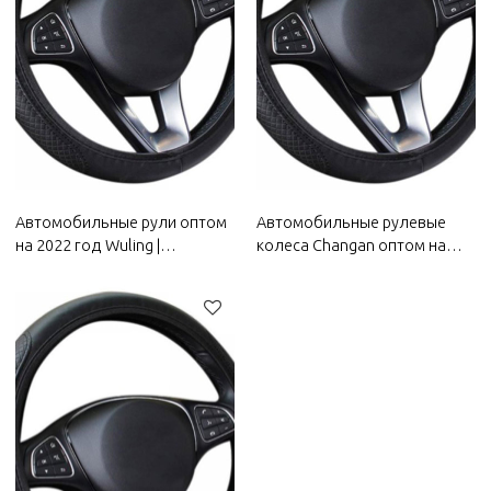
Автомобильные рули оптом
Автомобильные рулевые
на 2022 год Wuling |
колеса Changan оптом на
Противоскользящие и
2022 год |
устойчивые к поту, легко
Противоскользящие и
регулируются, хороший
устойчивые к поту, легко
комфорт | Автозапчасти для
регулируются, хороший
кузова Wuling
комфорт | Автозапчасти для
кузова Changan