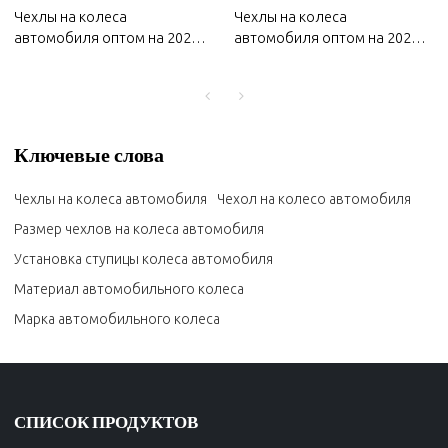
Чехлы на колеса
Чехлы на колеса
автомобиля оптом на 2022
автомобиля оптом на 2022
MG | Устойчивость к
MG | Устойчивость к
коррозии и износу,
коррозии и износу,
пыленепроницаемость и
пыленепроницаемость и
водонепроницаемость,
водонепроницаемость,
легкость очистки |
легкость очистки |
Ключевые слова
Автозапчасти для MG
Автозапчасти для MG
Чехлы на колеса автомобиля
Чехол на колесо автомобиля
Размер чехлов на колеса автомобиля
Установка ступицы колеса автомобиля
Материал автомобильного колеса
Марка автомобильного колеса
СПИСОК ПРОДУКТОВ