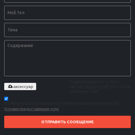
Поддерживаются только
аксессуар
.rar/.zip/.jpg/.png/.gif/.doc/.xls/.pdf,
максимум 20M
Согласитесь использовать условия предоставления услуг,
Условия предоставления услуг
ОТПРАВИТЬ СООБЩЕНИЕ