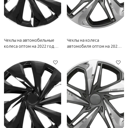
Чехлы на автомобильные
Чехлы на колеса
колеса оптом на 2022 год
автомобиля оптом на 2022
Wuling | Устойчивость к
год Wuling | Устойчивость к
коррозии и износу,
коррозии и износу,
пыленепроницаемость и
пыленепроницаемость и
водонепроницаемость,
водонепроницаемость,
легкость очистки | Детали
легкость очистки | Детали
кузова автомобиля для
кузова автомобиля для
Wuling
Wuling