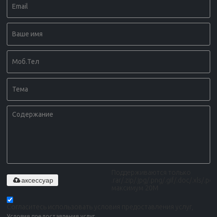
Поддерживаются только
аксессуар
.rar/.zip/.jpg/.png/.gif/.doc/.xls/.pdf,
максимум 20M
Согласитесь использовать условия предоставления услуг,
Условия предоставления услуг