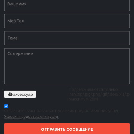
Поддерживаются только
аксессуар
.rar/.zip/.jpg/.png/.gif/.doc/.xls/.pdf,
максимум 20M
Согласитесь использовать условия предоставления услуг,
Условия предоставления услуг
ОТПРАВИТЬ СООБЩЕНИЕ