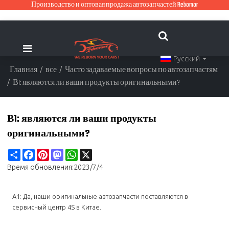
Производство и оптовая продажа автозапчастей Rebornor
Русский
Главная
/
все
/
Часто задаваемые вопросы по автозапчастям
/
В1: являются ли ваши продукты оригинальными?
В1: являются ли ваши продукты
оригинальными?
Share
Facebook
Pinterest
Mastodon
WhatsApp
X
Время обновления:
2023/7/4
A1: Да, наши оригинальные автозапчасти поставляются в
сервисный центр 4S в Китае.