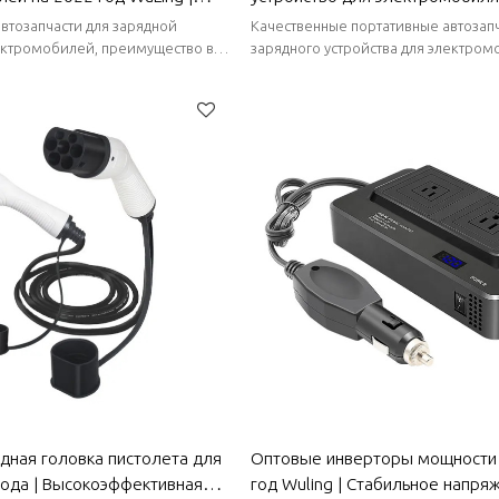
ивная зарядка, безопасная
год WuLing | Маленькое и порт
втозапчасти для зарядной
Качественные портативные автозапч
 Автозапчасти для WuLing
безопасное и надежное | Авто
ектромобилей, преимущество в
зарядного устройства для электром
льные поставки, короткие сроки
преимущество в запасах, стабильные
для кузова WuLing
короткие сроки поставки.
дная головка пистолета для
Оптовые инверторы мощности
года | Высокоэффективная
год Wuling | Стабильное напря