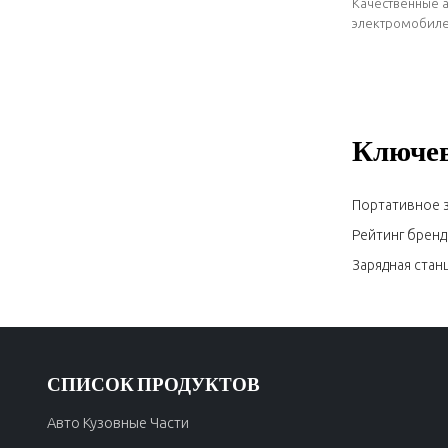
Качественные а
пыленепрони
электромобилей
стабильные пос
коррозионнос
кузова Wuling
Ключев
Портативное 
Рейтинг бренд
Зарядная стан
СПИСОК ПРОДУКТОВ
Авто Кузовные Части