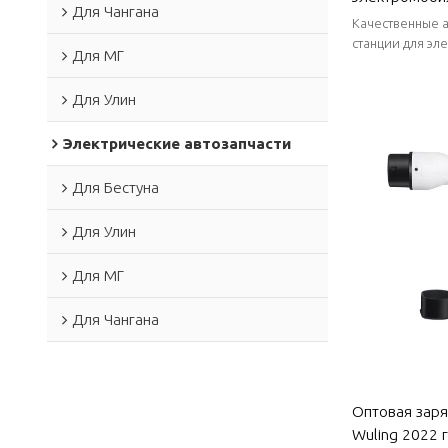
Для Чангана
Высокоэффект
Качественные а
и надежная |
станции для эл
Для МГ
запасах, стаби
поставки.
Для Улин
Электрические автозапчасти
Для Бестуна
Для Улин
Для МГ
Для Чангана
Оптовая заря
Wuling 2022 