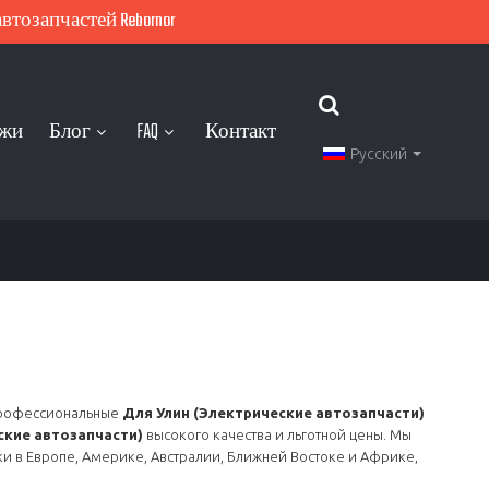
тозапчастей Rebornor
ажи
Блог
FAQ
Контакт
Русский
профессиональные
Для Улин (Электрические автозапчасти)
ские автозапчасти)
высокого качества и льготной цены. Мы
и в Европе, Америке, Австралии, Ближней Востоке и Африке,