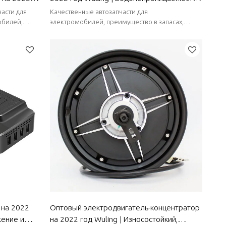
ативное,
и пыленепроницаемость, высокая
асти для
Качественные автозапчасти для
запчасти
термостойкость, быстрая зарядка |
обилей,
электромобилей, преимущество в запасах,
 поставки,
стабильные поставки, короткие сроки поставки.
Автозапчасти для кузова WuLing
 на 2022
Оптовый электродвигатель-концентратор
жение и
на 2022 год Wuling | Износостойкий,