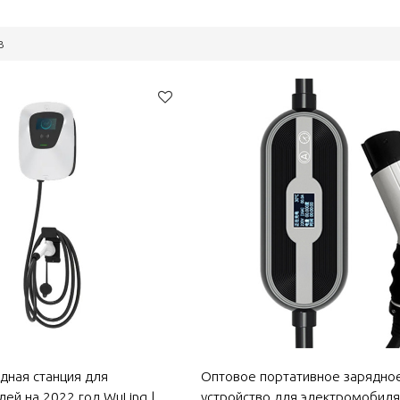
в
дная станция для
Оптовое портативное зарядно
ей на 2022 год WuLing |
устройство для электромобиля