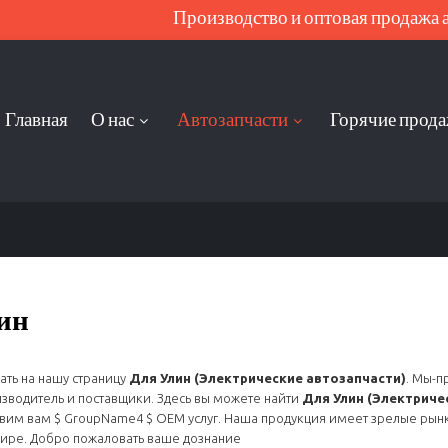
Производство и оптовая продажа ав
Главная
О нас
Автозапчасти
Горячие прод
ин
ть на нашу страницу
Для Улин (Электрические автозапчасти)
. Мы-
зводитель и поставщики. Здесь вы можете найти
Для Улин (Электриче
вим вам $ GroupName4 $ OEM услуг. Наша продукция имеет зрелые рынк
ире. Добро пожаловать ваше дознание