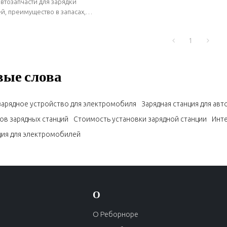
втозапчасти для зарядки
цаемый и
, преимущество в запасах,
тавки, короткие сроки поставки.
тойкий | Автозапчасти для
1
ые слова
зарядное устройство для электромобиля
Зарядная станция для ав
ов зарядных станций
Стоимость установки зарядной станции
Инте
ция для электромобилей
О
О Реборноре