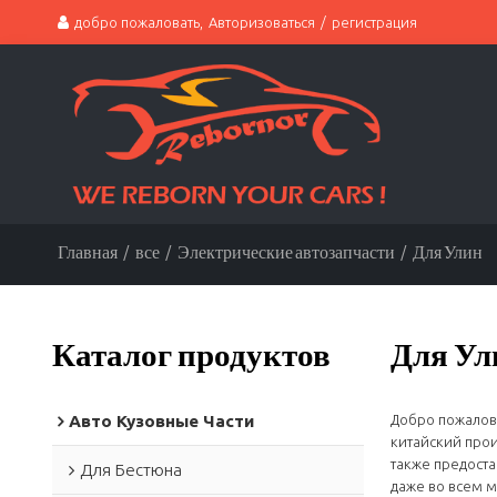
добро пожаловать,
Авторизоваться
/
регистрация
Главная
/
все
/
Электрические автозапчасти
/
Для Улин
Каталог продуктов
Для Ул
Авто Кузовные Части
Добро пожалова
китайский прои
также предоста
Для Бестюна
даже во всем м