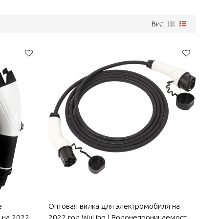
Вид
е
Оптовая вилка для электромобиля на
 на 2022
2022 год WuLing | Водонепроницаемость