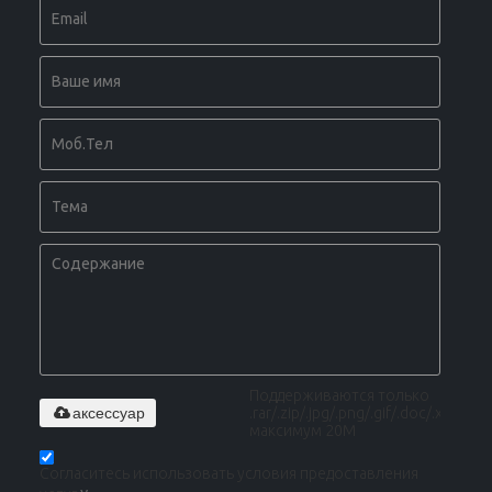
Поддерживаются только
аксессуар
.rar/.zip/.jpg/.png/.gif/.doc/.xls/.pdf,
максимум 20M
Согласитесь использовать условия предоставления