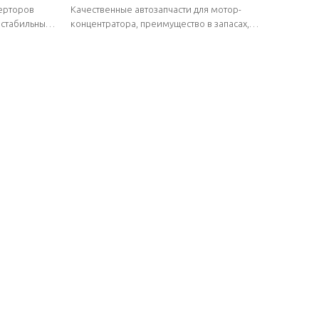
азования |
устойчивый к коррозии, легкий |
верторов
Качественные автозапчасти для мотор-
g
Автозапчасти для кузова Wuling
 стабильные
концентратора, преимущество в запасах,
стабильные поставки, короткие сроки поставки.