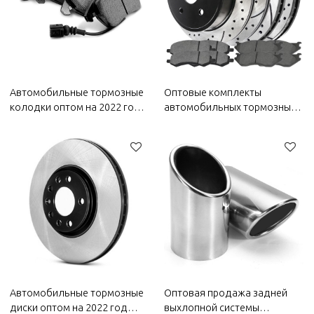
Автозапчасти для кузова
Bestune
Bestune
Автомобильные тормозные
Оптовые комплекты
колодки оптом на 2022 год
автомобильных тормозных
Bestune | Сверхсильное
деталей на 2022 год Bestune
торможение, высокая
| высокая стабильность,
стабильность, низкий
низкий уровень шума,
уровень шума,
износостойкость |
износостойкость |
Автозапчасти для кузова
Автозапчасти для кузова
Bestune
Bestune
Автомобильные тормозные
Оптовая продажа задней
диски оптом на 2022 год
выхлопной системы