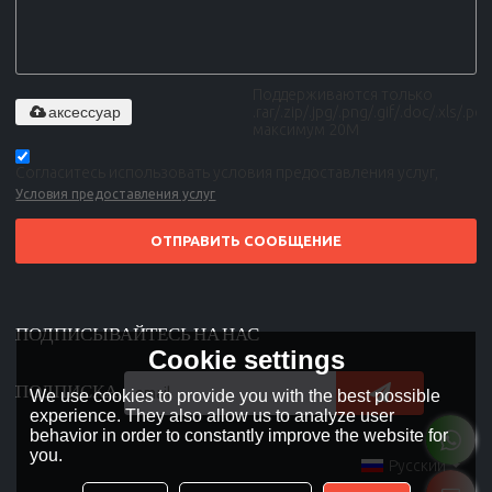
Поддерживаются только
аксессуар
.rar/.zip/.jpg/.png/.gif/.doc/.xls/.pdf,
максимум 20M
Согласитесь использовать условия предоставления услуг,
Условия предоставления услуг
ОТПРАВИТЬ СООБЩЕНИЕ
ПОДПИСЫВАЙТЕСЬ НА НАС
Cookie settings
ПОДПИСКА
We use cookies to provide you with the best possible
experience. They also allow us to analyze user
behavior in order to constantly improve the website for
you.
Русский