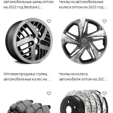
Автомобильные шины оптом
Чехлы на автомобильные
на 2022 год Bestune |
колеса оптом на 2022 год
Износостойкие и
Bestune | Устойчивость к
долговечные, с прочным
коррозии и износу,
сцеплением, хорошими
пыленепроницаемость и
противоскользящими
водонепроницаемость,
свойствами | Автозапчасти
легкость очистки |
для Bestune
Автозапчасти для кузова
Bestune
Оптовая продажа ступиц
Чехлы на колеса
автомобильных колес на
автомобиля оптом на 2022
2022 год Bestune | Высокая
год Bestune | Устойчивость к
прочность и высокая
коррозии и износу,
жесткость, устойчивость к
пыленепроницаемость и
коррозии и износу,
водонепроницаемость,
устойчивость к высоким
легкость очистки |
температурам |
Автозапчасти для кузова