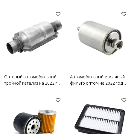
Bestune | Легкий вес, низкий
автомобиля Bestune на 2022
уровень шума,
год | Устойчивость к
износостойкость |
высоким температурам и
Автозапчасти для кузова
коррозии | Автозапчасти для
Bestune
Bestune
Оптовый автомобильный
Автомобильный масляный
тройной катализ на 2022 год
фильтр оптом на 2022 год
Bestune | Высокая
Bestune | Эффективная
термостойкость,
фильтрация, повышающая
коррозионная стойкость и
топливную экономичность |
высокая стабильность |
Автозапчасти для Bestune
Автозапчасти для Bestune