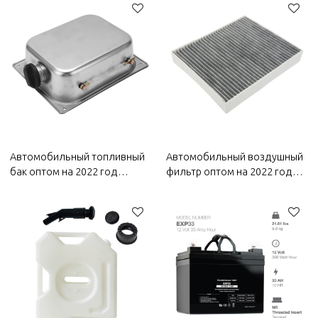
устойчивость к коррозии |
коррозионностойкие |
Автозапчасти для Bestune
Автозапчасти для Bestune
Автомобильный топливный
Автомобильный воздушный
бак оптом на 2022 год
фильтр оптом на 2022 год
Bestune |
Bestune |
Водонепроницаемость и
Электростатическое
защита от коррозии,
волокно,
долговечность и простота
высокоэффективная
замены | Автозапчасти для
фильтрация | Автозапчасти
Bestune
для Bestune