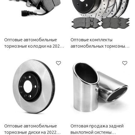
Автозапчасти для кузова
Wuling
Wuling
Оптовые автомобильные
Оптовые комплекты
тормозные колодки на 2022
автомобильных тормозных
год Wuling | Сверхсильное
деталей на 2022 год Wuling |
торможение, высокая
высокая стабильность,
стабильность, низкий
низкий уровень шума,
уровень шума,
износостойкость |
износостойкость |
Автозапчасти для кузова
Автозапчасти для кузова
Wuling
Wuling
Оптовые автомобильные
Оптовая продажа задней
тормозные диски на 2022
выхлопной системы