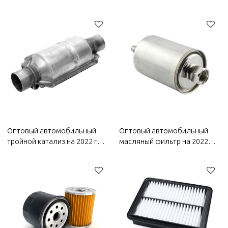
год Wuling | Легкий вес,
автомобиля на 2022 год
низкий уровень шума,
Wuling | Высокая
износостойкость |
термостойкость,
Автозапчасти для кузова
устойчивость к коррозии |
Wuling
Автозапчасти для кузова
Wuling
Оптовый автомобильный
Оптовый автомобильный
тройной катализ на 2022 год
масляный фильтр на 2022
Wuling | Высокая
год Wuling | Эффективная
термостойкость,
фильтрация, повышающая
коррозионная стойкость и
топливную экономичность |
высокая стабильность |
Автозапчасти для кузова
Автозапчасти для кузова
Wuling
Wuling