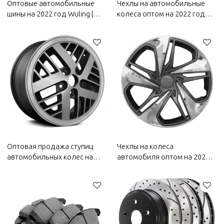
Оптовые автомобильные
Чехлы на автомобильные
шины на 2022 год Wuling |
колеса оптом на 2022 год
Износостойкие и
Wuling | Устойчивость к
долговечные, с прочным
коррозии и износу,
сцеплением, хорошие
пыленепроницаемость и
противоскользящие
водонепроницаемость,
свойства | Автозапчасти для
легкость очистки | Детали
кузова Wuling
кузова автомобиля для
Wuling
Оптовая продажа ступиц
Чехлы на колеса
автомобильных колес на
автомобиля оптом на 2022
2022 год Wuling | Высокая
год Wuling | Устойчивость к
прочность и высокая
коррозии и износу,
жесткость, устойчивость к
пыленепроницаемость и
коррозии и износу,
водонепроницаемость,
устойчивость к высоким
легкость очистки | Детали
температурам |
кузова автомобиля для