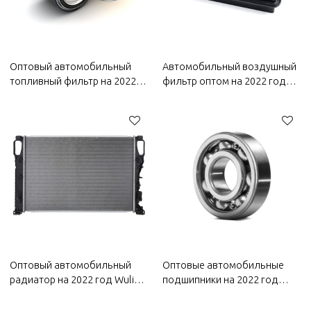
Оптовый автомобильный
Автомобильный воздушный
топливный фильтр на 2022
фильтр оптом на 2022 год
год Wuling|Эффективная
Wuling | Эффективная
фильтрация, повышающая
фильтрация, долговечность
топливную экономичность|
и простота замены |
Автозапчасти для кузова
Автозапчасти для кузова
Wuling
Wuling
Оптовый автомобильный
Оптовые автомобильные
радиатор на 2022 год Wuling
подшипники на 2022 год
| Сильное рассеивание
Wuling | Сейсмостойкие,
тепла, быстрое снижение
износостойкие и