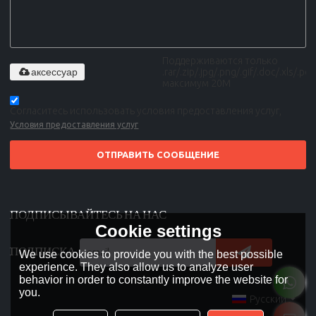
Поддерживаются только
аксессуар
.rar/.zip/.jpg/.png/.gif/.doc/.xls/.pdf,
максимум 20M
Согласитесь использовать условия предоставления услуг,
Условия предоставления услуг
ОТПРАВИТЬ СООБЩЕНИЕ
ПОДПИСЫВАЙТЕСЬ НА НАС
Cookie settings
ПОДПИСКА
We use cookies to provide you with the best possible
experience. They also allow us to analyze user
behavior in order to constantly improve the website for
you.
Русский