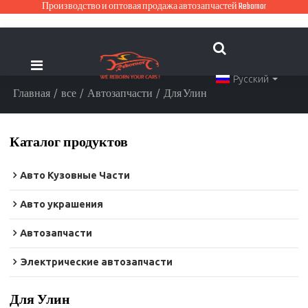
Производство и оптовая продажа автозапчастей Rebornor
Русский
Главная
/
все
/
Автозапчасти
/
Для Улин
Каталог продуктов
Авто Кузовные Части
Авто украшения
Автозапчасти
Электрические автозапчасти
Для Улин