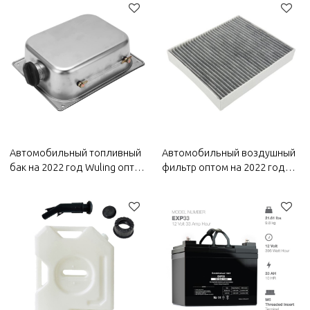
тепла и устойчивость к
коррозионностойкие |
коррозии | Автозапчасти для
Автозапчасти для кузова
кузова Wuling
Wuling
Автомобильный топливный
Автомобильный воздушный
бак на 2022 год Wuling оптом
фильтр оптом на 2022 год
| Водонепроницаемость и
Wuling | Электростатическое
защита от коррозии,
волокно,
долговечность и простота
высокоэффективная
замены | Автозапчасти для
фильтрация | Автозапчасти
кузова Wuling
для кузова Wuling