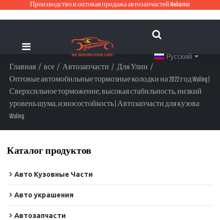
Производство и оптовая продажа автозапчастей Rebornor
Русский
Главная
/
все
/
Автозапчасти
/
Для Улин
/
Оптовые автомобильные тормозные колодки на 2022 год Wuling |
Сверхсильное торможение, высокая стабильность, низкий
уровень шума, износостойкость | Автозапчасти для кузова
Wuling
Каталог продуктов
Авто Кузовные Части
Авто украшения
Автозапчасти