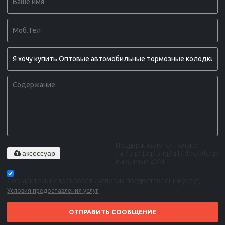
Поддерживаются только
аксессуар
.rar/.zip/.jpg/.png/.gif/.doc/.xls/.pdf,
максимум 20M
Согласитесь использовать условия предоставления услуг,
Условия предоставления услуг
ОТПРАВИТЬ СООБЩЕНИЕ