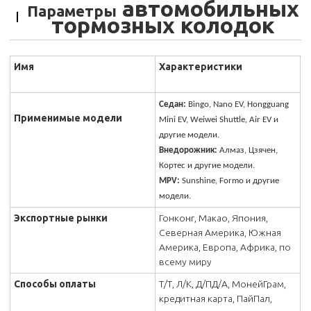
автомобильных
Параметры
тормозных колодок
Имя
Характеристики
Седан:
Bingo, Nano EV, Hongguang
Применимые модели
Mini EV, Weiwei Shuttle, Air EV и
другие модели.
Внедорожник:
Алмаз, Цзячен,
Кортес и другие модели.
MPV:
Sunshine, Formo и другие
модели.
Экспортные рынки
Гонконг, Макао, Япония,
Северная Америка, Южная
Америка, Европа, Африка, по
всему миру
Способы оплаты
Т/Т, Л/К, Д/ПД/А, МонейГрам,
кредитная карта, ПайПал,