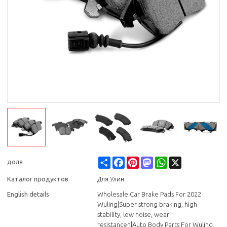
Share
Facebook
Pinterest
Mastodon
WhatsApp
X
доля
Каталог продуктов
Для Улин
English details
Wholesale Car Brake Pads For 2022
Wuling|Super strong braking, high
stability, low noise, wear
resistancen|Auto Body Parts For Wuling