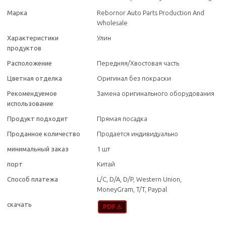
Марка
Rebornor Auto Parts Production And
Wholesale
Характеристики
Улин
продуктов
Расположение
Передняя/Хвостовая часть
Цветная отделка
Оригинал без покраски
Рекомендуемое
Замена оригинального оборудования
использование
Продукт подходит
Прямая посадка
Проданное количество
Продается индивидуально
минимальный заказ
1 шт
порт
Китай
Способ платежа
L/C, D/A, D/P, Western Union,
MoneyGram, T/T, Paypal
скачать