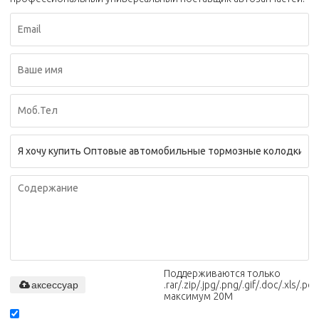
Поддерживаются только
аксессуар
.rar/.zip/.jpg/.png/.gif/.doc/.xls/.pdf,
максимум 20M