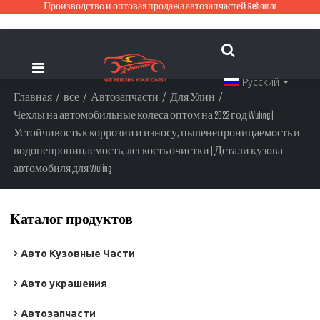
Производство и оптовая продажа автозапчастей Rebornor
Русский
Главная
/
все
/
Автозапчасти
/
Для Улин
/
Чехлы на автомобильные колеса оптом на 2022 год Wuling |
Устойчивость к коррозии и износу, пыленепроницаемость и
водонепроницаемость, легкость очистки | Детали кузова
автомобиля для Wuling
Каталог продуктов
Авто Кузовные Части
Авто украшения
Автозапчасти