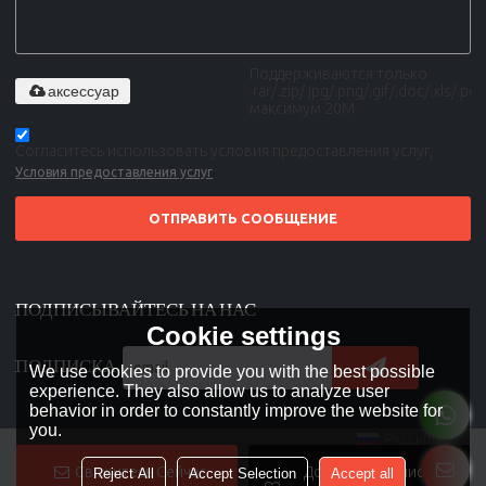
Поддерживаются только
аксессуар
.rar/.zip/.jpg/.png/.gif/.doc/.xls/.pdf,
максимум 20M
Согласитесь использовать условия предоставления услуг,
Условия предоставления услуг
ОТПРАВИТЬ СООБЩЕНИЕ
ПОДПИСЫВАЙТЕСЬ НА НАС
Cookie settings
ПОДПИСКА
We use cookies to provide you with the best possible
experience. They also allow us to analyze user
behavior in order to constantly improve the website for
you.
Русский
Свяжитесь Сейчас
Добавить В Список
Reject All
Accept Selection
Accept all