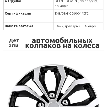
Отгрузка
DHL/FEDEX/TNT, по воздуху,
по морю
Сертификация
ТУВ/БВ/ИСО9001/СГС
Валюта платежа
Юани, доллары США, евро
автомобильных
Дет
колпаков на колеса
али