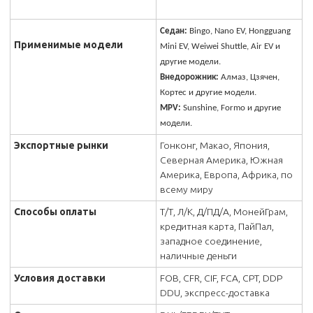
Седан:
Bingo, Nano EV, Hongguang
Применимые модели
Mini EV, Weiwei Shuttle, Air EV и
другие модели.
Внедорожник:
Алмаз, Цзячен,
Кортес и другие модели.
MPV:
Sunshine, Formo и другие
модели.
Экспортные рынки
Гонконг, Макао, Япония,
Северная Америка, Южная
Америка, Европа, Африка, по
всему миру
Способы оплаты
Т/Т, Л/К, Д/ПД/А, МонейГрам,
кредитная карта, ПайПал,
западное соединение,
наличные деньги
Условия доставки
FOB, CFR, CIF, FCA, CPT, DDP
DDU, экспресс-доставка