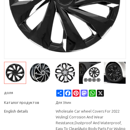
Share
Facebook
Pinterest
Mastodon
WhatsApp
X
доля
Каталог продуктов
Для Улин
English details
Wholesale Car wheel Covers For 2022
Wuling| Corrosion And Wear
Resistance,Dustproof And Waterproof,
Easy To Clean|Auto Body Parts For Wuling