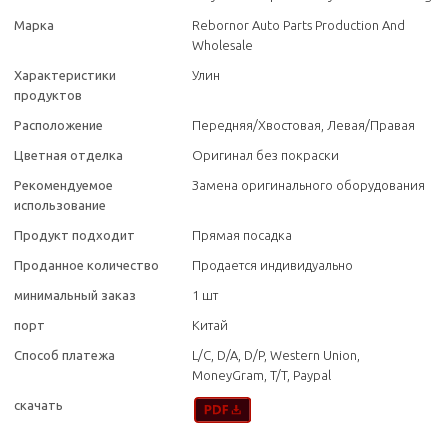
Марка
Rebornor Auto Parts Production And
Wholesale
Характеристики
Улин
продуктов
Расположение
Передняя/Хвостовая, Левая/Правая
Цветная отделка
Оригинал без покраски
Рекомендуемое
Замена оригинального оборудования
использование
Продукт подходит
Прямая посадка
Проданное количество
Продается индивидуально
минимальный заказ
1 шт
порт
Китай
Способ платежа
L/C, D/A, D/P, Western Union,
MoneyGram, T/T, Paypal
скачать