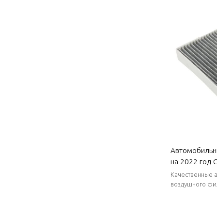
Автомобильн
на 2022 год C
Электростати
Качественные а
высокоэффект
воздушного фи
преимущество в
Автозапчасти
короткие сроки