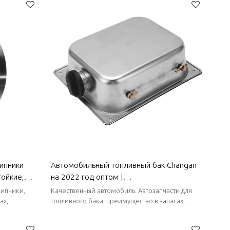
ипники
Автомобильный топливный бак Changan
тойкие,
на 2022 год оптом |
ойкие |
Водонепроницаемость и защита от
ипники,
Качественный автомобиль. Автозапчасти для
an
коррозии, долговечность и простота
ах,
топливного бака, преимущество в запасах,
ки поставки.
стабильные поставки, короткие сроки поставки.
замены | Автозапчасти для кузова
Changan