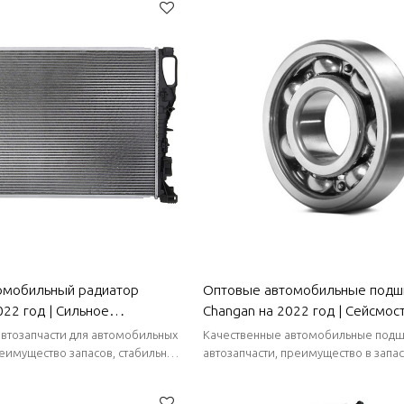
омобильный радиатор
Оптовые автомобильные подш
022 год | Сильное
Changan на 2022 год | Сейсмос
тепла, быстрое снижение
износостойкие и коррозионност
втозапчасти для автомобильных
Качественные автомобильные подш
чивость к коррозии |
Автозапчасти для кузова Chang
еимущество запасов, стабильные
автозапчасти, преимущество в запас
ткие сроки поставки.
стабильные поставки, короткие сро
 для кузова Changan