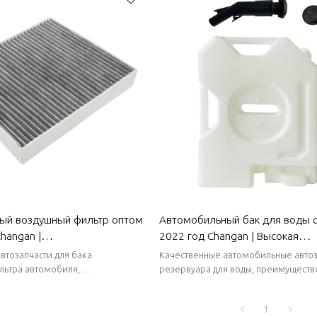
ый воздушный фильтр оптом
Автомобильный бак для воды 
hangan |
2022 год Changan | Высокая
ческое волокно,
термостойкость и высокая герм
втозапчасти для бака
Качественные автомобильные автоз
ивная фильтрация |
Автозапчасти для кузова Chang
льтра автомобиля,
резервуара для воды, преимущество
 запасах, стабильные поставки,
стабильные поставки, короткие сро
 для кузова Changan
 поставки.
1