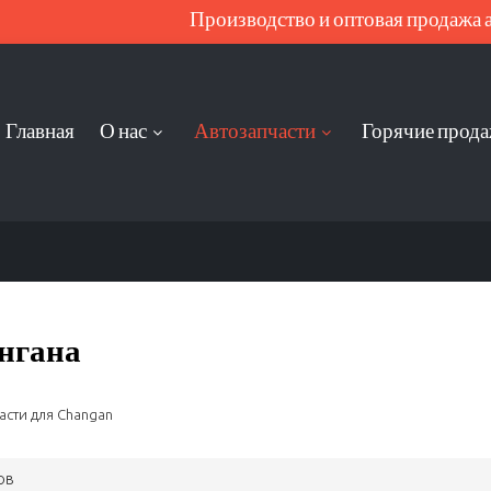
Производство и оптовая продажа ав
Главная
О нас
Автозапчасти
Горячие прод
нгана
асти для Changan
ов