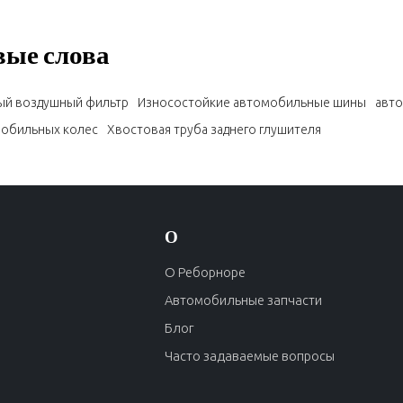
ые слова
й воздушный фильтр
Износостойкие автомобильные шины
авт
мобильных колес
Хвостовая труба заднего глушителя
О
О Реборноре
Автомобильные запчасти
Блог
Часто задаваемые вопросы