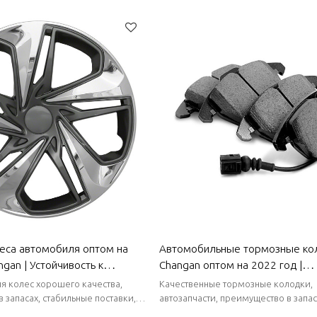
тавки, короткие сроки поставки.
стабильные поставки, короткие сро
али для Changan
| Автозапчасти для Changan
еса автомобиля оптом на
Автомобильные тормозные ко
gan | Устойчивость к
Changan оптом на 2022 год |
зносу, пыленепроницаемость
Суперсильное торможение, вы
ля колес хорошего качества,
Качественные тормозные колодки,
ицаемость, легкость очистки
стабильность, низкий уровень ш
 запасах, стабильные поставки,
автозапчасти, преимущество в запас
 поставки.
стабильные поставки, короткие сро
ти для Changan
износостойкость|Автозапчасти 