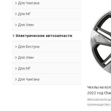
стабильные пос
Кузовные дет
Для Чангана
Для МГ
Для Улин
Электрические автозапчасти
Для Бестуна
Для Улин
Для МГ
Для Чангана
Чехлы на кол
2022 год Chan
коррозии и и
Автозапчасти д
и водонепрон
преимущество в
короткие сроки
| Автозапчас