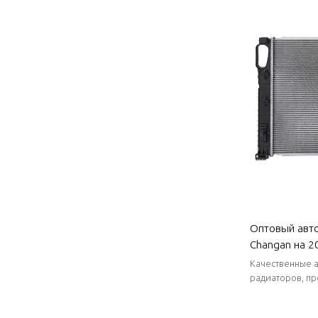
поставки.
Оптовый авт
Changan на 2
рассеивание 
Качественные а
тепла и устой
радиаторов, пр
поставки, коро
Автозапчасти