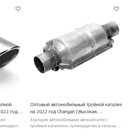
поставки.
опной
Оптовый автомобильный тройной катализ
022 года |
на 2022 год Changan | Высокая
чивость к
термостойкость, коррозионная стойкость
ней
Хорошие автомобильные автозапчасти с
узова
и высокая стабильность | Автозапчасти
реимущество
тройным катализом, преимущество в запасах,
роткие сроки
стабильные поставки, короткие сроки поставки.
для кузова Changan