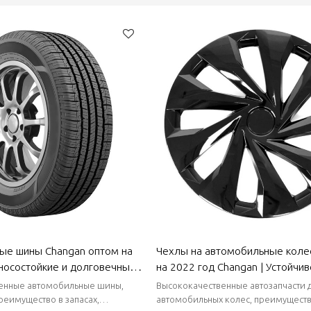
ые шины Changan оптом на
Чехлы на автомобильные коле
зносостойкие и долговечные,
на 2022 год Changan | Устойчив
цеплением, хорошими
коррозии и износу, пыленепро
енные автомобильные шины,
Высококачественные автозапчасти 
зящими свойствами |
и водонепроницаемость, легкос
преимущество в запасах,
автомобильных колес, преимущество