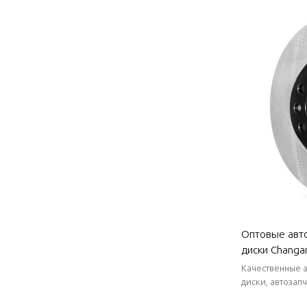
Оптовые авт
диски Changan
малошумный, 
Качественные 
Автозапчасти
диски, автозапч
стабильные пос