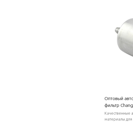
Оптовый авт
фильтр Chang
Эффективная
Качественные 
топливную эк
материалы для
фильтров, авто
для кузова C
запасах, стаби