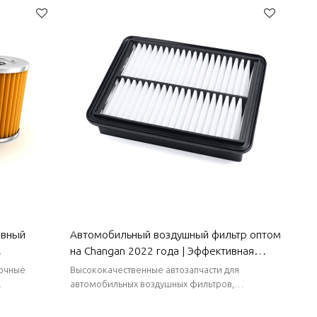
ивный
Автомобильный воздушный фильтр оптом
на Changan 2022 года | Эффективная
вышающая
фильтрация, долговечность и простота
зочные
Высококачественные автозапчасти для
тозапчасти
замены | Автозапчасти для кузова
автомобильных воздушных фильтров,
 поставки,
преимущество в запасах, стабильные поставки,
Changan
короткие сроки поставки.