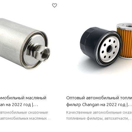
поставки
омобильный масляный
Оптовый автомобильный топл
an на 2022 год |
фильтр Changan на 2022 год |
 фильтрация, повышающая
Эффективная фильтрация, по
автомобильные смазочные
Качественные автомобильные сма
ономичность | Автозапчасти
топливную экономичность | Ав
 автомобильных масляных
топливные фильтры, автозапчасти,
запчасти, преимущество в
преимущество в запасах, стабильные
hangan
для кузова Changan
льные поставки, короткие сроки
короткие сроки поставки