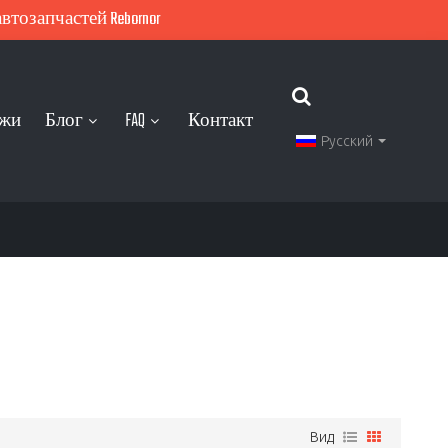
тозапчастей Rebornor
ажи
Блог
FAQ
Контакт
Русский
Вид