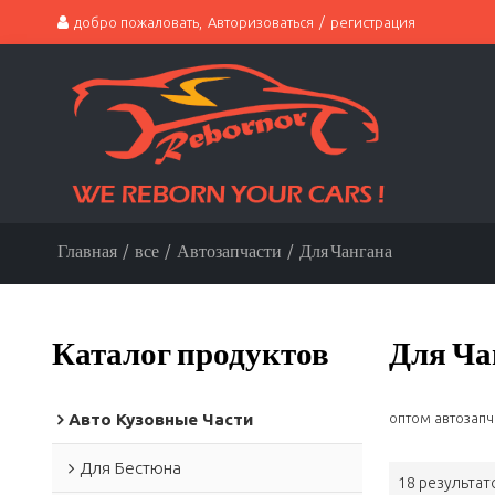
добро пожаловать,
Авторизоваться
/
регистрация
Главная
/
все
/
Автозапчасти
/
Для Чангана
Каталог продуктов
Для Ча
Авто Кузовные Части
оптом автозапч
Для Бестюна
18 результат