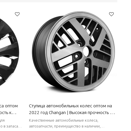
са оптом
Ступица автомобильных колес оптом на
ость к
2022 год Changan | Высокая прочность и
ницаемость
жесткость, устойчивость к коррозии и
для
Качественные автомобильные колеса,
ть очистки
износу, устойчивость к высоким
 в запасах,
автозапчасти, преимущество в наличии,