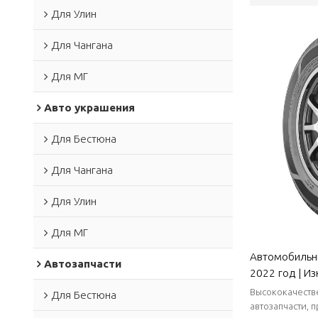
Для Улин
Для Чангана
Для МГ
Авто украшения
Для Бестюна
Для Чангана
Для Улин
Для МГ
Автомобильн
Автозапчасти
2022 год | И
с прочным с
Высококачеств
Для Бестюна
противосколь
автозапчасти, 