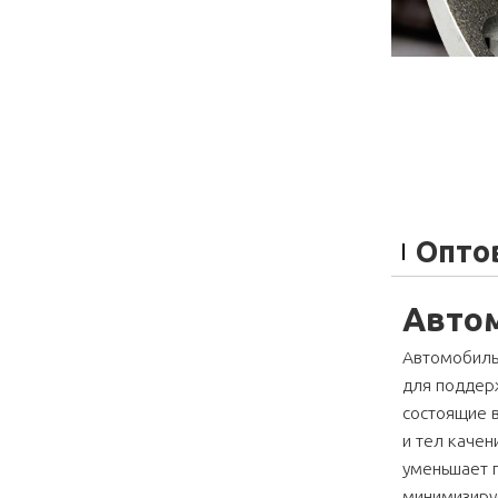
Опто
Авто
Автомобиль
для поддер
состоящие в
и тел качен
уменьшает п
минимизиру