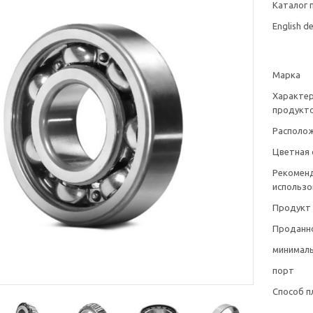
Каталог 
English de
Марка
Характе
продукт
Располо
Цветная 
Рекомен
использо
Продукт
Проданно
минималь
порт
Способ п