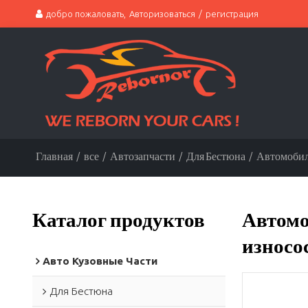
добро пожаловать,
Авторизоваться
/
регистрация
Главная
/
все
/
Автозапчасти
/
Для Бестюна
/
Автомобиль
Каталог продуктов
Автомо
износо
Авто Кузовные Части
Для Бестюна