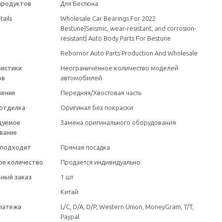
продуктов
Для Бестюна
tails
Wholesale Car Bearings For 2022
Bestune|Seismic, wear-resistant, and corrosion-
resistant| Auto Body Parts For Bestune
Rebornor Auto Parts Production And Wholesale
ристики
Неограниченное количество моделей
ов
автомобилей
жение
Передняя/Хвостовая часть
отделка
Оригинал без покраски
дуемое
Замена оригинального оборудования
вание
 подходит
Прямая посадка
е количество
Продается индивидуально
ный заказ
1 шт
Китай
латежа
L/C, D/A, D/P, Western Union, MoneyGram, T/T,
Paypal