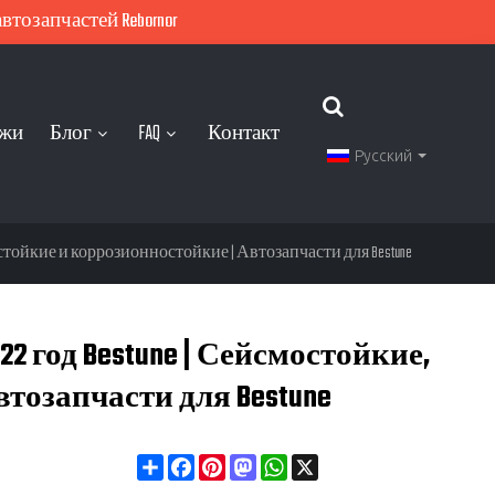
тозапчастей Rebornor
ажи
Блог
FAQ
Контакт
Русский
тойкие и коррозионностойкие | Автозапчасти для Bestune
год Bestune | Сейсмостойкие,
тозапчасти для Bestune
Share
Facebook
Pinterest
Mastodon
WhatsApp
X