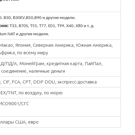
, B30, B30EV,B50,B90 и другие модели.
ник:
T33, B70S, T55, T77, E01, T99, X40, X80 и т. д.
ium NAT и другие модели.
 Макао, Япония, Северная Америка, Южная Америка,
Африка, по всему миру
, Д/ПД/А, МонейГрам, кредитная карта, ПайПал,
 соединение, наличные деньги
, CIF, FCA, CPT, DDP DDU, экспресс-доставка
X/TNT, по воздуху, по морю
ИСО9001/СГС
оллары США, евро