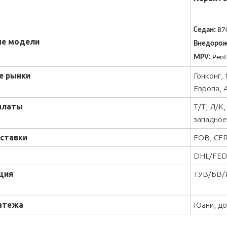
Седан:
B70
е модели
Внедорож
MPV:
Pent
е рынки
Гонконг,
Европа, 
платы
Т/Т, Л/К
западное
ставки
FOB, CFR
DHL/FEDE
ция
ТУВ/БВ/
атежа
Юани, д