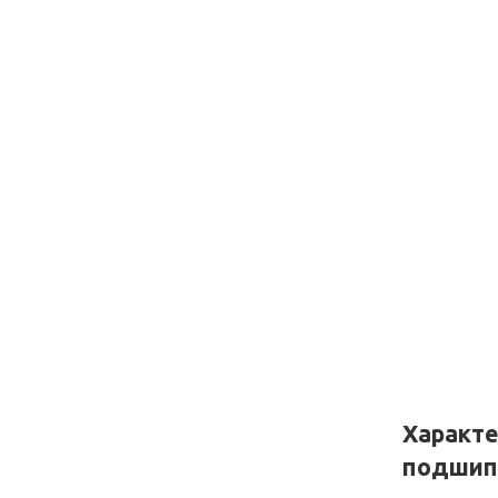
Характ
подшип