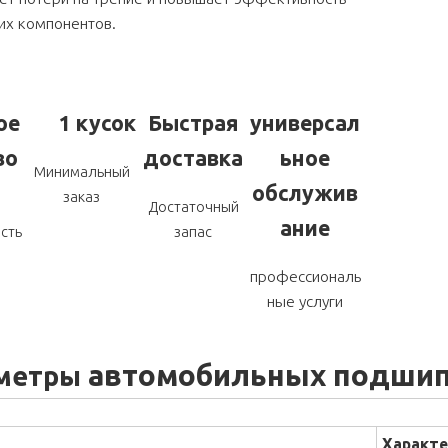
их компонентов.
ое
1 кусок
Быстрая
универсал
во
доставка
ьное
Минимальный
обслужив
заказ
Достаточный
ание
сть
запас
профессиональ
ные услуги
автомобильных подшип
метры
Характе