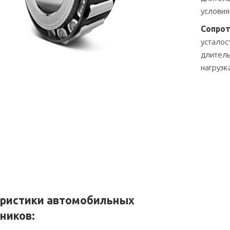
условия
Сопрот
усталос
длитель
нагрузк
еристики автомобильных
ников: