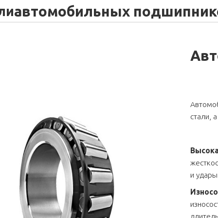
автомобильных подшипник
ли
Авт
Автомо
стали, 
Высока
жесткос
и удары
Износо
износос
длитель