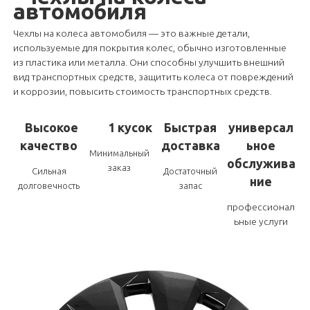
автомобиля
Чехлы на колеса автомобиля — это важные детали,
используемые для покрытия колес, обычно изготовленные
из пластика или металла. Они способны улучшить внешний
вид транспортных средств, защитить колеса от повреждений
и коррозии, повысить стоимость транспортных средств.
Высокое
1 кусок
Быстрая
универсал
качество
доставка
ьное
Минимальный
обслужива
заказ
Сильная
Достаточный
ние
долговечность
запас
профессионал
ьные услуги