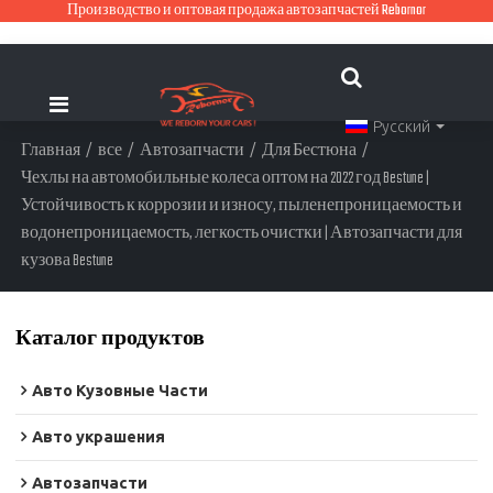
Производство и оптовая продажа автозапчастей Rebornor
Русский
Главная
/
все
/
Автозапчасти
/
Для Бестюна
/
Чехлы на автомобильные колеса оптом на 2022 год Bestune |
Устойчивость к коррозии и износу, пыленепроницаемость и
водонепроницаемость, легкость очистки | Автозапчасти для
кузова Bestune
Каталог продуктов
Авто Кузовные Части
Авто украшения
Автозапчасти