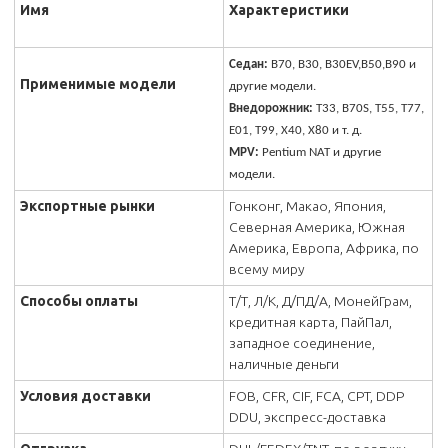
Имя
Характеристики
Седан:
B70, B30, B30EV,B50,B90 и
Применимые модели
другие модели.
Внедорожник:
T33, B70S, T55, T77,
E01, T99, X40, X80 и т. д.
MPV:
Pentium NAT и другие
модели.
Экспортные рынки
Гонконг, Макао, Япония,
Северная Америка, Южная
Америка, Европа, Африка, по
всему миру
Способы оплаты
Т/Т, Л/К, Д/ПД/А, МонейГрам,
кредитная карта, ПайПал,
западное соединение,
наличные деньги
Условия доставки
FOB, CFR, CIF, FCA, CPT, DDP
DDU, экспресс-доставка