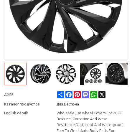
Share
Facebook
Pinterest
Mastodon
WhatsApp
X
доля
Каталог продуктов
Для Бестюна
English details
Wholesale Car wheel Covers For 2022
Bestune| Corrosion And Wear
Resistance,Dustproof And Waterproof,
Easy To Clean|Auto Body Parts For