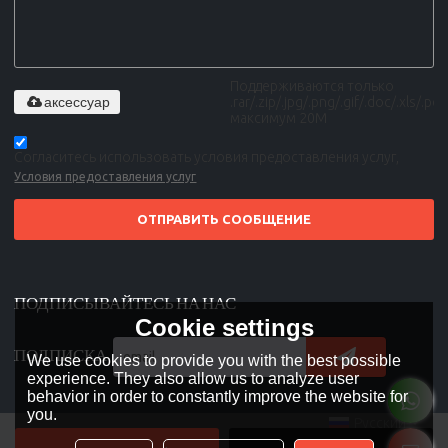
Поддерживаются только
аксессуар
.rar/.zip/.jpg/.png/.gif/.doc/.xls/.pdf,
максимум 20M
Согласитесь использовать условия предоставления услуг,
Условия предоставления услуг
ОТПРАВИТЬ СООБЩЕНИЕ
ПОДПИСЫВАЙТЕСЬ НА НАС
Cookie settings
ПОДПИСКА
We use cookies to provide you with the best possible
experience. They also allow us to analyze user
behavior in order to constantly improve the website for
you.
Русский