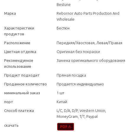
Bestune
Марка
Rebornor Auto Parts Production And
Wholesale
Характеристики
Бестюн
продуктов
Расположение
Передняя/Хвостовая, Левая/Правая
Цветная отделка
Оригинал без покраски
Рекомендуемое
Замена оригинального оборудования
использование
Продукт подходит
Прямая посадка
Проданное количество
Продается индивидуально
минимальный заказ
1 шт
порт
Китай
Способ платежа
L/C, D/A, D/P, Western Union,
MoneyGram, T/T, Paypal
скачать