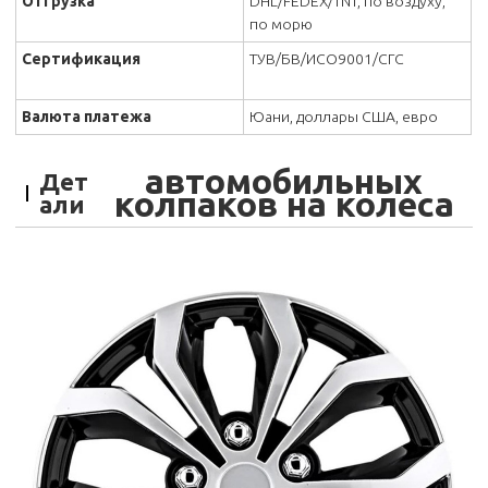
Отгрузка
DHL/FEDEX/TNT, по воздуху,
по морю
Сертификация
ТУВ/БВ/ИСО9001/СГС
Валюта платежа
Юани, доллары США, евро
автомобильных
Дет
колпаков на колеса
али