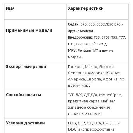
Имя
Характеристики
Седан:
B70, B30, B30EV,B50,B90 и
Применимые модели
другие модели.
Внедорожник:
T33, B70S, T55, T77,
E01, T99, X40, X80 и т. д.
MPV:
Pentium NAT и другие
модели.
Экспортные рынки
Гонконг, Макао, Япония,
Северная Америка, Южная
Америка, Европа, Африка, по
всему миру
Способы оплаты
Т/Т, Л/К, Д/ПД/А, МонейГрам,
кредитная карта, ПайПал,
западное соединение,
наличные деньги
Условия доставки
FOB, CFR, CIF, FCA, CPT, DDP
DDU, экспресс-доставка