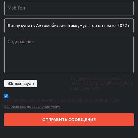
Поддерживаются только
аксессуар
.rar/.zip/.jpg/.png/.gif/.doc/.xls/.pdf,
максимум 20M
Согласитесь использовать условия предоставления услуг,
Условия предоставления услуг
ОТПРАВИТЬ СООБЩЕНИЕ