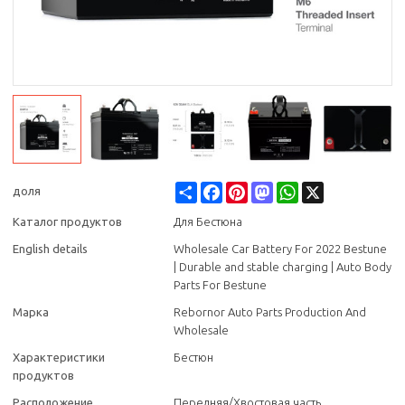
Share
Facebook
Pinterest
Mastodon
WhatsApp
X
доля
Каталог продуктов
Для Бестюна
English details
Wholesale Car Battery For 2022 Bestune
| Durable and stable charging | Auto Body
Parts For Bestune
Марка
Rebornor Auto Parts Production And
Wholesale
Характеристики
Бестюн
продуктов
Расположение
Передняя/Хвостовая часть