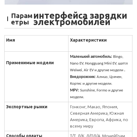
интерфейса зарядки
Парам
электромобилей
етры
Имя
Характеристики
Маленький автомобиль:
Bingo,
Применимые модели
Nano EV, Hongguang Mini EV, шаттл
Weiwei, Air EV и другие модели
.
Внедорожник:
Алмаз, Цзячен,
Кортес и другие модели.
MPV:
Sunshine, Formo и другие
модели.
Экспортные рынки
Гонконг, Макао, Япония,
Северная Америка, Южная
Америка, Европа, Африка, по
всему миру
Способы оплаты
Т/Т, Л/К, Д/ПД/А, МонейГрам,