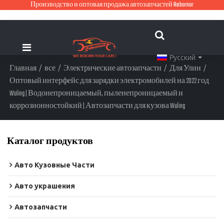
Производство и оптовая продажа автозапчастей Rebornor
Русский
Главная
/
все
/
Электрические автозапчасти
/
Для Улин
/
Оптовый интерфейс для зарядки электромобилей на 2022 год
Wuling | Водонепроницаемый, пыленепроницаемый и
коррозионностойкий | Автозапчасти для кузова Wuling
Каталог продуктов
Авто Кузовные Части
Авто украшения
Автозапчасти