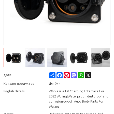
Share
Facebook
Pinterest
Mastodon
WhatsApp
X
доля
Каталог продуктов
Для Улин
English details
Wholesale EV Charging Lnterface For
2022 Wuling|Waterproof, dustproof and
corrosion-proof| Auto Body Parts For
Wuling