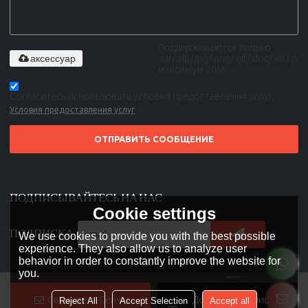
Поддерживаются только
аксессуар
.rar/.zip/.jpg/.png/.gif/.doc/.xls/.pdf,
максимум 20M
Согласитесь использовать условия предоставления услуг,
Условия предоставления услуг
ОТПРАВИТЬ СООБЩЕНИЕ
ПОДПИСЫВАЙТЕСЬ НА НАС
Cookie settings
ПОДПИСКА
We use cookies to provide you with the best possible
experience. They also allow us to analyze user
behavior in order to constantly improve the website for
you.
Русский
Свяжитесь Сейчас
Добавить В Список
Reject All
Accept Selection
Accept all