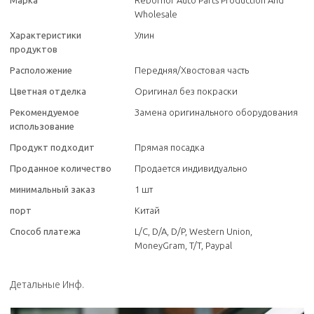
Марка
Rebornor Auto Parts Production And
Wholesale
Характеристики
Улин
продуктов
Расположение
Передняя/Хвостовая часть
Цветная отделка
Оригинал без покраски
Рекомендуемое
Замена оригинального оборудования
использование
Продукт подходит
Прямая посадка
Проданное количество
Продается индивидуально
минимальный заказ
1 шт
порт
Китай
Способ платежа
L/C, D/A, D/P, Western Union,
MoneyGram, T/T, Paypal
Детальные Инф.