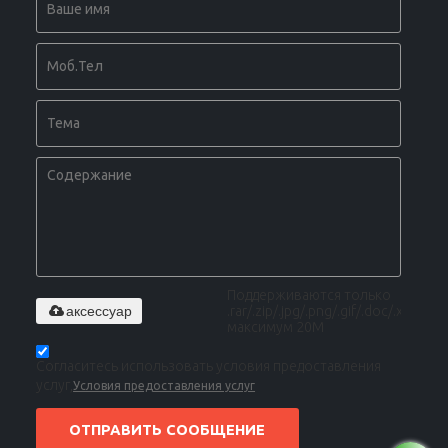
Поддерживаются только
аксессуар
.rar/.zip/.jpg/.png/.gif/.doc/.xls/.pdf,
максимум 20M
Согласитесь использовать условия предоставления
услуг,
Условия предоставления услуг
ОТПРАВИТЬ СООБЩЕНИЕ