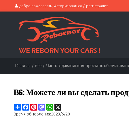
добро пожаловать,
Авторизоваться
/
регистрация
Главная
/
все
/
Часто задаваемые вопросы по обслужива
В6: Можете ли вы сделать про
Share
Facebook
Pinterest
Mastodon
WhatsApp
X
Время обновления:
2023/6/20