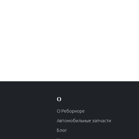
О
О Реборноре
Автомобильные запчасти
Блог