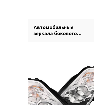
Автомобильные
зеркала бокового
вида оптом на 2022
год Bestune | Высокая
прозрачность,
стойкость к
истиранию,
устойчивость к
ультрафиолетовому
излучению |
Автозапчасти для
Bestune