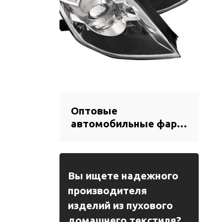
Оптовые
автомобильные фары
(передние фары) на
2022 год Bestune |
Высокая яркость,
низкое
Вы ищете надежного
энергопотребление,
производителя
длительный срок
изделий из пухового
службы |
домашнего текстиля?