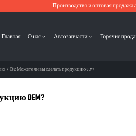
Производство и оптовая продажа ав
Главная
О нас
Автозапчасти
Горячие прод
нию
/
В6: Можете ли вы сделать продукцию OEM?
дукцию OEM?