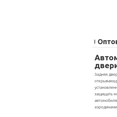
Опто
Авто
двер
Задняя две
открывающу
установленн
защищать ме
автомобиля,
аэродинами