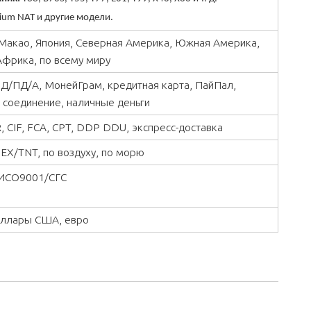
ium NAT и другие модели.
 Макао, Япония, Северная Америка, Южная Америка,
Африка, по всему миру
, Д/ПД/А, МонейГрам, кредитная карта, ПайПал,
 соединение, наличные деньги
, CIF, FCA, CPT, DDP DDU, экспресс-доставка
X/TNT, по воздуху, по морю
ИСО9001/СГС
оллары США, евро