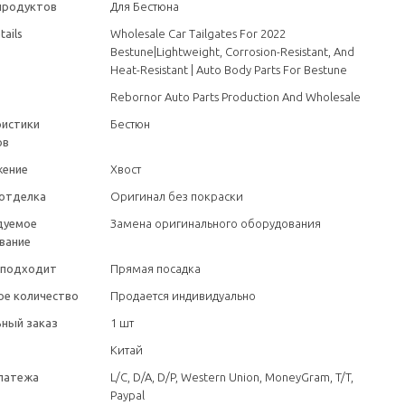
продуктов
Для Бестюна
tails
Wholesale Car Tailgates For 2022
Bestune|Lightweight, Corrosion-Resistant, And
Heat-Resistant | Auto Body Parts For Bestune
Rebornor Auto Parts Production And Wholesale
ристики
Бестюн
ов
жение
Хвост
отделка
Оригинал без покраски
дуемое
Замена оригинального оборудования
вание
 подходит
Прямая посадка
е количество
Продается индивидуально
ный заказ
1 шт
Китай
латежа
L/C, D/A, D/P, Western Union, MoneyGram, T/T,
Paypal