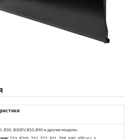
я
ристики
, B30, B30EV,B50,B90 и другие модели.
ник:
T33, B70S, T55, T77, E01, T99, X40, X80 и т. д.