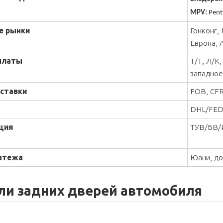
MPV:
Pent
е рынки
Гонконг,
Европа, 
платы
Т/Т, Л/К
западное
ставки
FOB, CFR
DHL/FEDE
ция
ТУВ/БВ/
атежа
Юани, д
ли задних дверей автомобиля