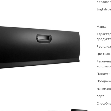
Каталог 
English de
Марка
Характе
продукт
Располо
Цветная 
Рекомен
использо
Продукт
Проданно
минималь
порт
Способ п