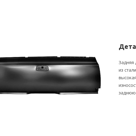
Дета
Задняя 
из стал
высокая
износос
заднюю 