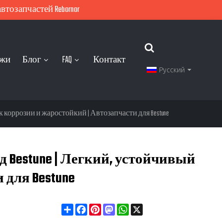
тозапчастей Rebornor
ажи
Блог
FAQ
Контакт
Русский
 к коррозии и жаростойкий | Автозапчасти для Bestune
д Bestune | Легкий, устойчивый
 для Bestune
Share
Facebook
Pinterest
Mastodon
WhatsApp
X