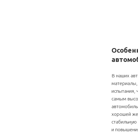
Особен
автомо
В наших ав
материалы, 
испытания, 
самым высок
автомобиль
хорошей же
стабильную
и повышени