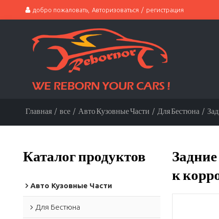
добро пожаловать,
Авторизоваться
/
регистрация
Главная
/
все
/
Авто Кузовные Части
/
Для Бестюна
/
Зад
Каталог продуктов
Задние 
к корро
Авто Кузовные Части
Для Бестюна