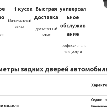
ое
1 кусок
Быстрая
универсал
во
доставка
ьное
Минимальный
обслужив
заказ
Достаточный
ание
сть
запас
профессиональ
ные услуги
метры задних дверей автомобил
Характе
Седан:
B70
е модели
Внедорож