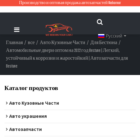
Производство и оптовая продажа автозапчастей Rebornor
Русский
Главная
/
все
/
Авто Кузовные Части
/
Для Бестюна
/
Автомобильные двери оптом на 2022 год Bestune | Легкий,
устойчивый к коррозии и жаростойкий | Автозапчасти для
Bestune
Каталог продуктов
Авто Кузовные Части
Авто украшения
Автозапчасти