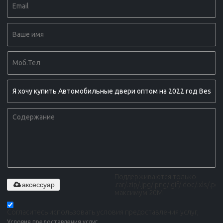
Поддерживаются только
аксессуар
.rar/.zip/.jpg/.png/.gif/.doc/.xls/.pdf,
максимум 20M
Согласитесь использовать условия предоставления услуг,
Условия предоставления услуг