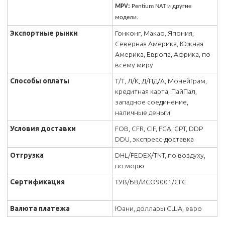
MPV:
Pentium NAT и другие
модели.
Экспортные рынки
Гонконг, Макао, Япония,
Северная Америка, Южная
Америка, Европа, Африка, по
всему миру
Способы оплаты
Т/Т, Л/К, Д/ПД/А, МонейГрам,
кредитная карта, ПайПал,
западное соединение,
наличные деньги
Условия доставки
FOB, CFR, CIF, FCA, CPT, DDP
DDU, экспресс-доставка
Отгрузка
DHL/FEDEX/TNT, по воздуху,
по морю
Сертификация
ТУВ/БВ/ИСО9001/СГС
Валюта платежа
Юани, доллары США, евро