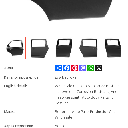
Share
Facebook
Pinterest
Mastodon
WhatsApp
X
доля
Каталог продуктов
Для Бестюна
English details
Wholesale Car Doors For 2022 Bestune |
Lightweight, Corrosion-Resistant, And
Heat-Resistant | Auto Body Parts For
Bestune
Марка
Rebornor Auto Parts Production And
Wholesale
Характеристики
Бестюн