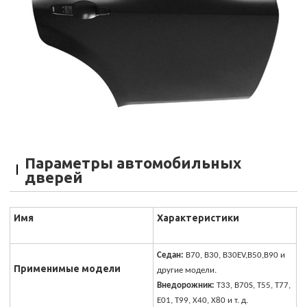
Параметры автомобильных
дверей
Имя
Характеристики
Седан:
B70, B30, B30EV,B50,B90 и
Применимые модели
другие модели.
Внедорожник:
T33, B70S, T55, T77,
E01, T99, X40, X80 и т. д.