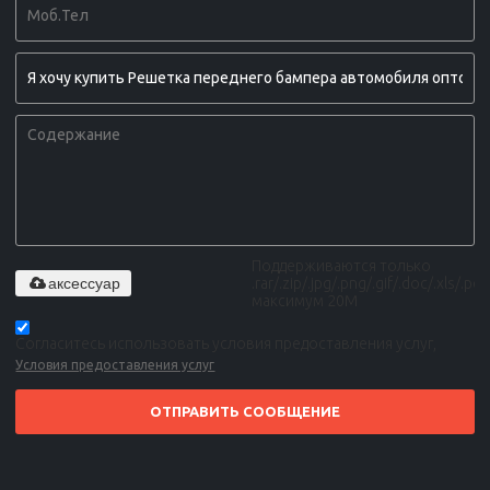
Поддерживаются только
аксессуар
.rar/.zip/.jpg/.png/.gif/.doc/.xls/.pdf,
максимум 20M
Согласитесь использовать условия предоставления услуг,
Условия предоставления услуг
ОТПРАВИТЬ СООБЩЕНИЕ