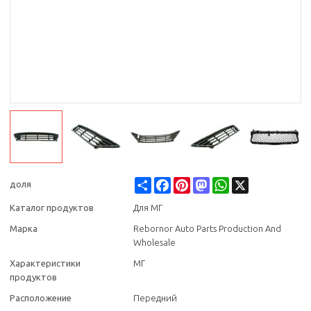
Share
Facebook
Pinterest
Mastodon
WhatsApp
X
доля
Каталог продуктов
Для МГ
Марка
Rebornor Auto Parts Production And
Wholesale
Характеристики
МГ
продуктов
Расположение
Передний