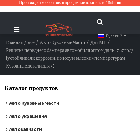
Производство и оптовая продажа автозапчастей Rebornor
Русский
Главная
/
все
/
Авто Кузовные Части
/
Для МГ
/
Решетка переднего бампера автомобиля оптом для MG 2022 года
| устойчивая к коррозии, износу и высоким температурам |
Кузовные детали для MG
Каталог продуктов
Авто Кузовные Части
Авто украшения
Автозапчасти