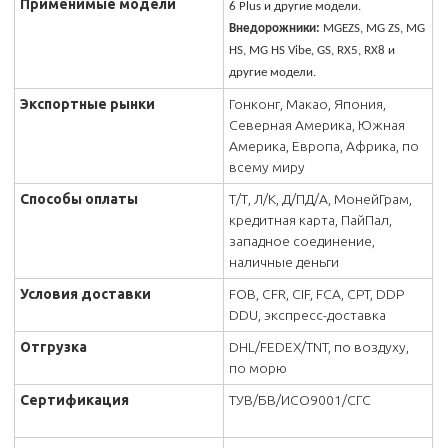
Применимые модели
6 Plus и другие модели.
Внедорожники:
MGEZS, MG ZS, MG
HS, MG HS Vibe, GS, RX5, RX8 и
другие модели.
Экспортные рынки
Гонконг, Макао, Япония,
Северная Америка, Южная
Америка, Европа, Африка, по
всему миру
Способы оплаты
Т/Т, Л/К, Д/ПД/А, МонейГрам,
кредитная карта, ПайПал,
западное соединение,
наличные деньги
Условия доставки
FOB, CFR, CIF, FCA, CPT, DDP
DDU, экспресс-доставка
Отгрузка
DHL/FEDEX/TNT, по воздуху,
по морю
Сертификация
ТУВ/БВ/ИСО9001/СГС