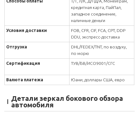
Способы оплаты
Т/Т, Л/К, Д/ПД/А, МонейГрам,
кредитная карта, ПайПал,
западное соединение,
наличные деньги
Условия доставки
FOB, CFR, CIF, FCA, CPT, DDP
DDU, экспресс-доставка
Отгрузка
DHL/FEDEX/TNT, по воздуху,
по морю
Сертификация
ТУВ/БВ/ИСО9001/СГС
Валюта платежа
Юани, доллары США, евро
Детали зеркал бокового обзора
автомобиля