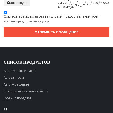
аксессуар
.rar/.zip/.jpg/.png/.gif/.doc/.xls/.pdf,
максимум 20M
Согласитесь использовать условия предоставления услуг,
Условия предоставления услуг
ОТПРАВИТЬ СООБЩЕНИЕ
СПИСОК ПРОДУКТОВ
Авто Кузовные Части
Автозапчасти
Авто украшения
Электрические автозапчасти
Горячие продажи
О