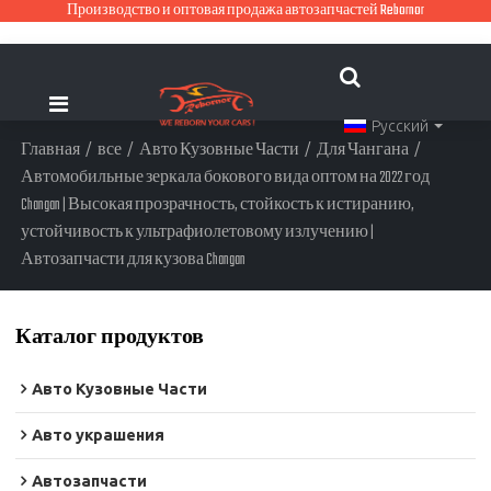
Производство и оптовая продажа автозапчастей Rebornor
Русский
Главная
/
все
/
Авто Кузовные Части
/
Для Чангана
/
Автомобильные зеркала бокового вида оптом на 2022 год
Changan | Высокая прозрачность, стойкость к истиранию,
устойчивость к ультрафиолетовому излучению |
Автозапчасти для кузова Changan
Каталог продуктов
Авто Кузовные Части
Авто украшения
Автозапчасти