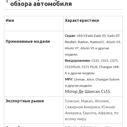
обзора автомобиля
Имя
Характеристики
Седан:
UNI-V.Eado.Eado EV. Eado DT,
Применимые модели
BenBen, Raeton, RaetonCC, Alsvin V3,
Alsvin V7, Alsvin V5 и другие
модели.
Внедорожники:
CS35, CS55, CS75,
CS35PLUS, CS75 PLUS, Changan UNI-
K и другие модели.
MPV:
Linmax, Joice, Changan Eulove
и другие модели.
Мотор Де Шанган Cs15.
Экспортные рынки
Гонконг, Макао, Япония,
Северная Америка, Южная
Америка, Европа, Африка, по
всему миру