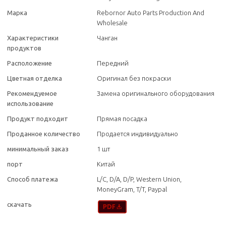
Марка
Rebornor Auto Parts Production And
Wholesale
Характеристики
Чанган
продуктов
Расположение
Передний
Цветная отделка
Оригинал без покраски
Рекомендуемое
Замена оригинального оборудования
использование
Продукт подходит
Прямая посадка
Проданное количество
Продается индивидуально
минимальный заказ
1 шт
порт
Китай
Способ платежа
L/C, D/A, D/P, Western Union,
MoneyGram, T/T, Paypal
скачать