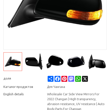
Share
Facebook
Pinterest
Mastodon
WhatsApp
X
доля
Каталог продуктов
Для Чангана
English details
Wholesale Car Side View Mirrors For
2022 Changan | High transparency,
abrasion resistance, UV resistance | Auto
Body Parts For Changan