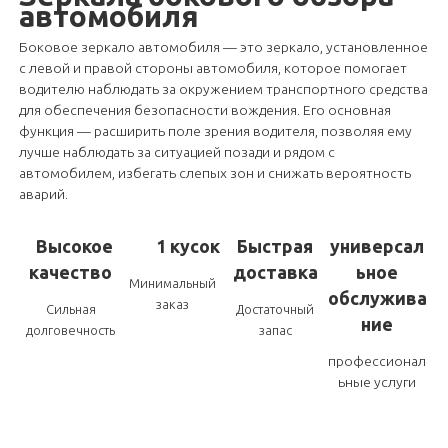
автомобиля
Боковое зеркало автомобиля — это зеркало, установленное
с левой и правой стороны автомобиля, которое помогает
водителю наблюдать за окружением транспортного средства
для обеспечения безопасности вождения. Его основная
функция — расширить поле зрения водителя, позволяя ему
лучше наблюдать за ситуацией позади и рядом с
автомобилем, избегать слепых зон и снижать вероятность
аварий.
Высокое
1 кусок
Быстрая
универсал
качество
доставка
ьное
Минимальный
обслужива
заказ
Сильная
Достаточный
ние
долговечность
запас
профессионал
ьные услуги