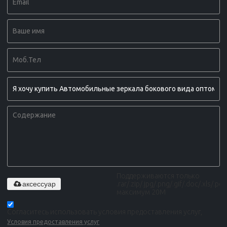
Поддерживаются только
аксессуар
.rar/.zip/.jpg/.png/.gif/.doc/.xls/.pdf,
максимум 20M
Согласитесь использовать условия предоставления услуг,
Условия предоставления услуг