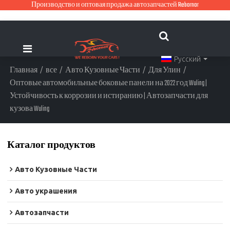
Производство и оптовая продажа автозапчастей Rebornor
Русский
Главная
/
все
/
Авто Кузовные Части
/
Для Улин
/
Оптовые автомобильные боковые панели на 2022 год Wuling |
Устойчивость к коррозии и истиранию | Автозапчасти для
кузова Wuling
Каталог продуктов
Авто Кузовные Части
Авто украшения
Автозапчасти