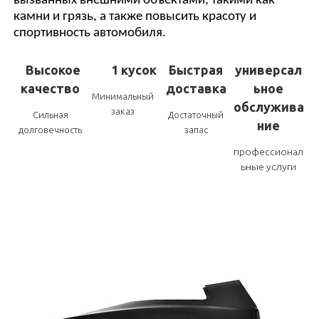
вызванных внешними объектами, такими как
камни и грязь, а также повысить красоту и
спортивность автомобиля.
Высокое
1 кусок
Быстрая
универсал
качество
доставка
ьное
Минимальный
обслужива
заказ
Сильная
Достаточный
ние
долговечность
запас
профессионал
ьные услуги