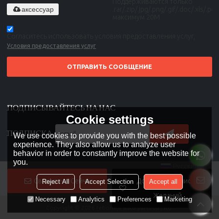
Поддерживаются только
аксессуар
.rar/.zip/.jpg/.png/.gif/.doc/.xls/.pdf,
максимум 20M
Согласитесь использовать условия предоставления услуг,
Условия предоставления услуг
ОТПРАВИТЬ СООБЩЕНИЕ
ПОДПИСЫВАЙТЕСЬ НА НАС
Cookie settings
ПОДПИСКА
We use cookies to provide you with the best possible
experience. They also allow us to analyze user
behavior in order to constantly improve the website for
you.
Русский
Свяжитесь Сейчас
Добавить В Список
Reject All
Accept Selection
Accept all
Желаний
Necessary
Analytics
Preferences
Marketing
Copyright © 2026
rebornor auto parts co., ltd.