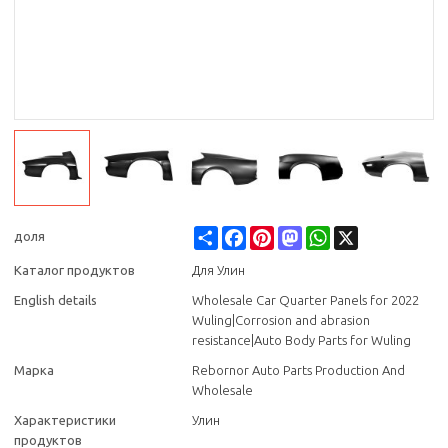
Share
Facebook
Pinterest
Mastodon
WhatsApp
X
доля
Каталог продуктов
Для Улин
English details
Wholesale Car Quarter Panels for 2022
Wuling|Corrosion and abrasion
resistance|Auto Body Parts for Wuling
Марка
Rebornor Auto Parts Production And
Wholesale
Характеристики
Улин
продуктов