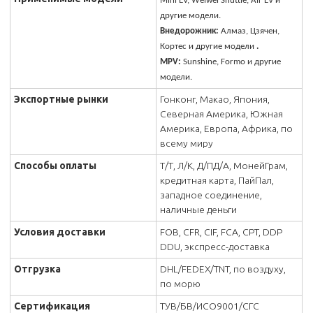
Mini EV, Weiwei Shuttle, Air EV и
другие модели.
Внедорожник:
Алмаз, Цзячен,
Кортес и другие модели
.
MPV:
Sunshine, Formo и другие
модели.
Экспортные рынки
Гонконг, Макао, Япония,
Северная Америка, Южная
Америка, Европа, Африка, по
всему миру
Способы оплаты
Т/Т, Л/К, Д/ПД/А, МонейГрам,
кредитная карта, ПайПал,
западное соединение,
наличные деньги
Условия доставки
FOB, CFR, CIF, FCA, CPT, DDP
DDU, экспресс-доставка
Отгрузка
DHL/FEDEX/TNT, по воздуху,
по морю
Сертификация
ТУВ/БВ/ИСО9001/СГС