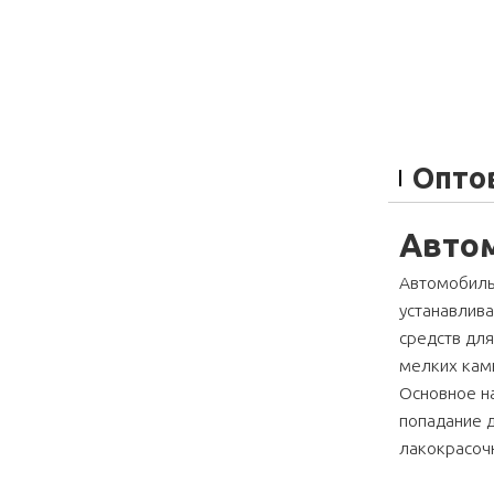
Опто
Авто
Автомобиль
устанавлив
средств для
мелких камн
Основное н
попадание д
лакокрасоч