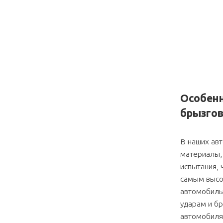
Особен
брызгов
В наших ав
материалы, 
испытания, 
самым высок
автомобиль
ударам и б
автомобиля