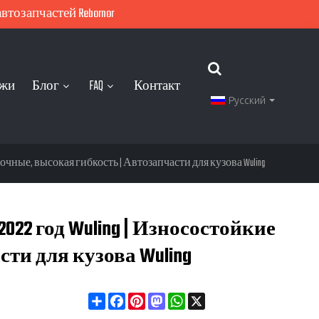
тозапчастей Rebornor
ажи
Блог
FAQ
Контакт
Русский
чные, высокая гибкость | Автозапчасти для кузова Wuling
2 год Wuling | Износостойкие
ти для кузова Wuling
Share
Facebook
Pinterest
Mastodon
WhatsApp
X