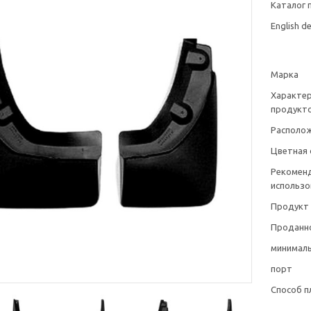
Каталог 
English de
Марка
Характе
продукт
Располо
Цветная 
Рекомен
использо
Продукт
Проданно
минималь
порт
Способ п