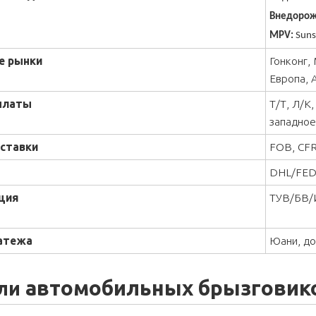
Внедорож
MPV:
Suns
е рынки
Гонконг,
Европа, 
платы
Т/Т, Л/К
западное
ставки
FOB, CFR
DHL/FEDE
ция
ТУВ/БВ/
атежа
Юани, д
автомобильных брызговик
ли