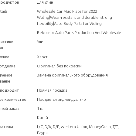
продуктов
Для Улин
tails
Wholesale Car Mud Flaps for 2022
Wuling|Wear-resistant and durable, strong
flexibility|Auto Body Parts for Wuling
Rebornor Auto Parts Production And Wholesale
ристики
Улин
ов
жение
Хвост
отделка
Оригинал без покраски
дуемое
Замена оригинального оборудования
вание
 подходит
Прямая посадка
е количество
Продается индивидуально
ный заказ
1 шт
Китай
латежа
L/C, D/A, D/P, Western Union, MoneyGram, T/T,
Paypal