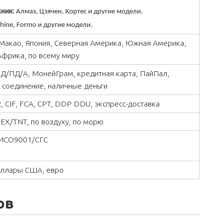
ник:
Алмаз, Цзячен, Кортес и другие модели.
hine, Formo и другие модели.
 Макао, Япония, Северная Америка, Южная Америка,
Африка, по всему миру
, Д/ПД/А, МонейГрам, кредитная карта, ПайПал,
 соединение, наличные деньги
, CIF, FCA, CPT, DDP DDU, экспресс-доставка
X/TNT, по воздуху, по морю
ИСО9001/СГС
оллары США, евро
ов