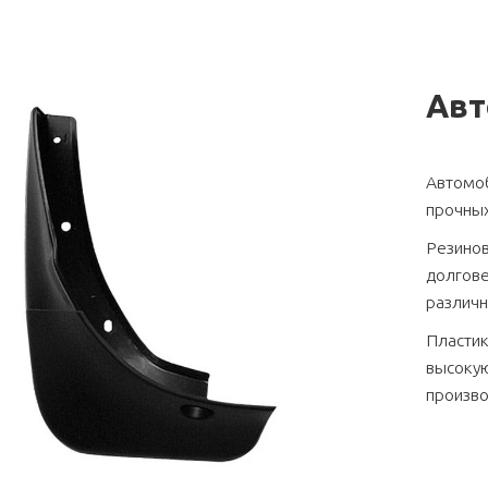
Авт
Автомоб
прочных
Резино
долгове
различн
Пластик
высокую
произво