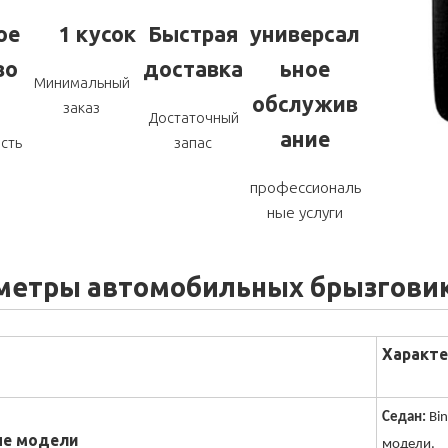
ое
1 кусок
Быстрая
универсал
во
доставка
ьное
Минимальный
обслужив
заказ
Достаточный
ание
сть
запас
профессиональ
ные услуги
метры автомобильных брызгови
Характе
Седан:
Bin
е модели
модели.