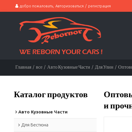
добро пожаловать,
Авторизоваться
/
регистрация
Главная
/
все
/
Авто Кузовные Части
/
Для Улин
/
Оптовы
Каталог продуктов
Оптовы
и прочн
Авто Кузовные Части
Для Бестюна