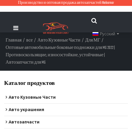
Производство и оптовая продажа автозапчастей Rebornor
Русский
Главная
/
все
/
Авто Кузовные Части
/
Для МГ
/
Оптовые автомобильные боковые подножки для MG 2022 |
Противоскользящие, износостойкие, устойчивые |
Автозапчасти для MG
Каталог продуктов
Авто Кузовные Части
Авто украшения
Автозапчасти