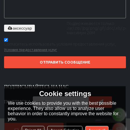
Поддерживаются только
аксессуар
.rar/.zip/.jpg/.png/.gif/.doc/.xls/.pdf,
максимум 20M
Согласитесь использовать условия предоставления услуг,
Условия предоставления услуг
ОТПРАВИТЬ СООБЩЕНИЕ
ПОДПИСЫВАЙТЕСЬ НА НАС
Cookie settings
ПОДПИСКА
We use cookies to provide you with the best possible
experience. They also allow us to analyze user
behavior in order to constantly improve the website for
you.
Русский