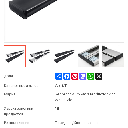
Share
Facebook
Pinterest
Mastodon
WhatsApp
X
доля
Каталог продуктов
Для МГ
Марка
Rebornor Auto Parts Production And
Wholesale
Характеристики
МГ
продуктов
Расположение
Передняя/Хвостовая часть