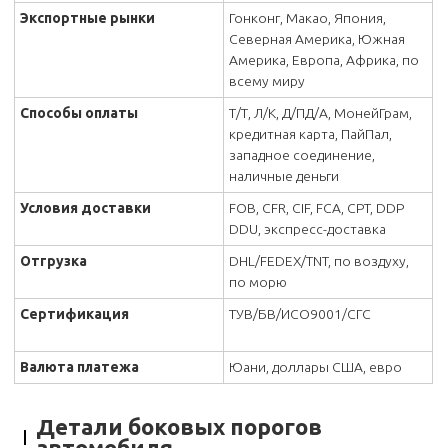
Экспортные рынки
Гонконг, Макао, Япония,
Северная Америка, Южная
Америка, Европа, Африка, по
всему миру
Способы оплаты
Т/Т, Л/К, Д/ПД/А, МонейГрам,
кредитная карта, ПайПал,
западное соединение,
наличные деньги
Условия доставки
FOB, CFR, CIF, FCA, CPT, DDP
DDU, экспресс-доставка
Отгрузка
DHL/FEDEX/TNT, по воздуху,
по морю
Сертификация
ТУВ/БВ/ИСО9001/СГС
Валюта платежа
Юани, доллары США, евро
Детали боковых порогов
автомобиля