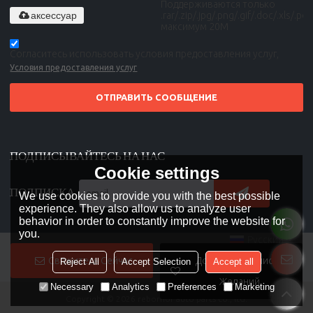
Поддерживаются только
аксессуар
.rar/.zip/.jpg/.png/.gif/.doc/.xls/.pdf,
максимум 20M
Согласитесь использовать условия предоставления услуг,
Условия предоставления услуг
ОТПРАВИТЬ СООБЩЕНИЕ
ПОДПИСЫВАЙТЕСЬ НА НАС
Cookie settings
ПОДПИСКА
We use cookies to provide you with the best possible
experience. They also allow us to analyze user
behavior in order to constantly improve the website for
you.
Русский
Свяжитесь Сейчас
Добавить В Список
Reject All
Accept Selection
Accept all
Желаний
Necessary
Analytics
Preferences
Marketing
Copyright © 2026
rebornor auto parts co., ltd.