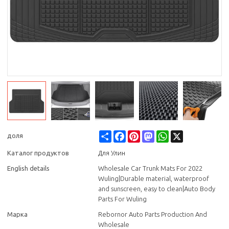
Share
Facebook
Pinterest
Mastodon
WhatsApp
X
доля
Каталог продуктов
Для Улин
English details
Wholesale Car Trunk Mats For 2022
Wuling|Durable material, waterproof
and sunscreen, easy to clean|Auto Body
Parts For Wuling
Марка
Rebornor Auto Parts Production And
Wholesale