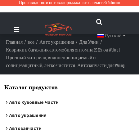
Производство и оптовая продажа автозапчастей Rebornor
Русский
Главная
/
все
/
Авто украшения
/
Для Улин
/
Коврики в багажник автомобиля оптом на 2022 год Wuling |
Прочный материал, водонепроницаемый и
солнцезащитный, легко чистится | Автозапчасти для Wuling
Каталог продуктов
Авто Кузовные Части
Авто украшения
Автозапчасти