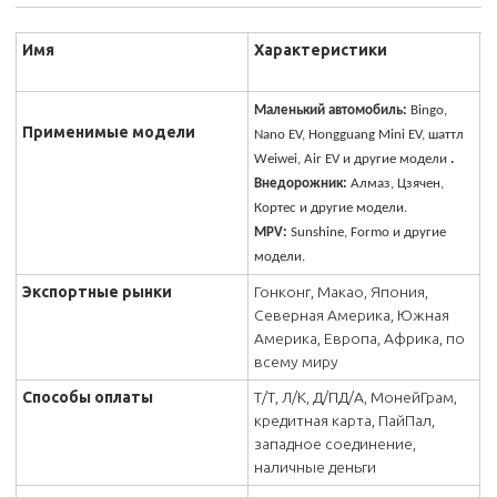
Имя
Характеристики
Маленький автомобиль:
Bingo,
Применимые модели
Nano EV, Hongguang Mini EV, шаттл
Weiwei, Air EV и другие модели
.
Внедорожник:
Алмаз, Цзячен,
Кортес и другие модели.
MPV:
Sunshine, Formo и другие
модели.
Экспортные рынки
Гонконг, Макао, Япония,
Северная Америка, Южная
Америка, Европа, Африка, по
всему миру
Способы оплаты
Т/Т, Л/К, Д/ПД/А, МонейГрам,
кредитная карта, ПайПал,
западное соединение,
наличные деньги