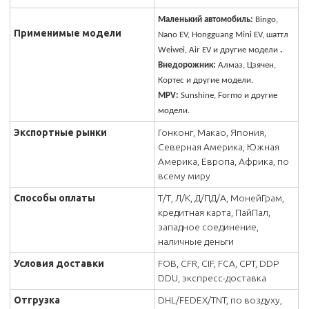
Маленький автомобиль:
Bingo,
Применимые модели
Nano EV, Hongguang Mini EV, шаттл
Weiwei, Air EV и другие модели
.
Внедорожник:
Алмаз, Цзячен,
Кортес и другие модели.
MPV:
Sunshine, Formo и другие
модели.
Экспортные рынки
Гонконг, Макао, Япония,
Северная Америка, Южная
Америка, Европа, Африка, по
всему миру
Способы оплаты
Т/Т, Л/К, Д/ПД/А, МонейГрам,
кредитная карта, ПайПал,
западное соединение,
наличные деньги
Условия доставки
FOB, CFR, CIF, FCA, CPT, DDP
DDU, экспресс-доставка
Отгрузка
DHL/FEDEX/TNT, по воздуху,