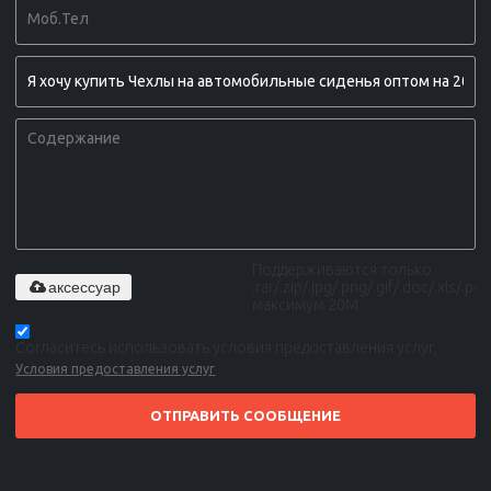
Поддерживаются только
аксессуар
.rar/.zip/.jpg/.png/.gif/.doc/.xls/.pdf,
максимум 20M
Согласитесь использовать условия предоставления услуг,
Условия предоставления услуг
ОТПРАВИТЬ СООБЩЕНИЕ