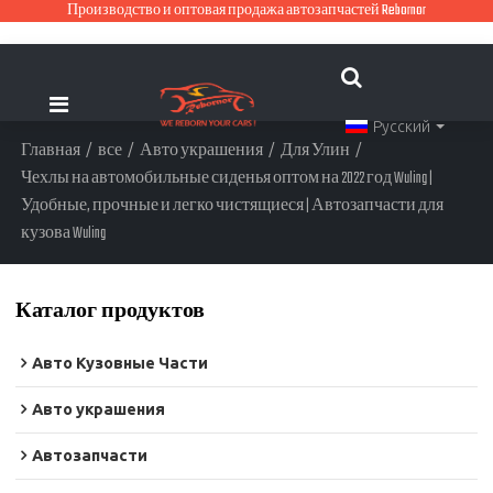
Производство и оптовая продажа автозапчастей Rebornor
Русский
Главная
/
все
/
Авто украшения
/
Для Улин
/
Чехлы на автомобильные сиденья оптом на 2022 год Wuling |
Удобные, прочные и легко чистящиеся | Автозапчасти для
кузова Wuling
Каталог продуктов
Авто Кузовные Части
Авто украшения
Автозапчасти