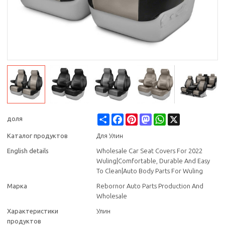
Share
Facebook
Pinterest
Mastodon
WhatsApp
X
доля
Каталог продуктов
Для Улин
English details
Wholesale Car Seat Covers For 2022
Wuling|Comfortable, Durable And Easy
To Clean|Auto Body Parts For Wuling
Марка
Rebornor Auto Parts Production And
Wholesale
Характеристики
Улин
продуктов